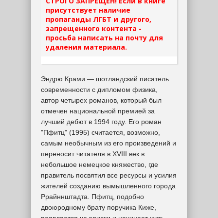
СТРОГО ЗАПРЕЩЕН! Если в книге
присутствует наличие
пропаганды ЛГБТ и другого,
запрещенного контента -
просьба написать на почту для
удаления материала.
Эндрю Крами — шотландский писатель
современности с дипломом физика,
автор четырех романов, который был
отмечен национальной премией за
лучший дебют в 1994 году. Его роман
"Пфитц" (1995) считается, возможно,
самым необычным из его произведений и
переносит читателя в XVIII век в
небольшое немецкое княжество, где
правитель посвятил все ресурсы и усилия
жителей созданию вымышленного города
Ррайннштадта. Пфитц, подобно
двоюродному брату поручика Киже,