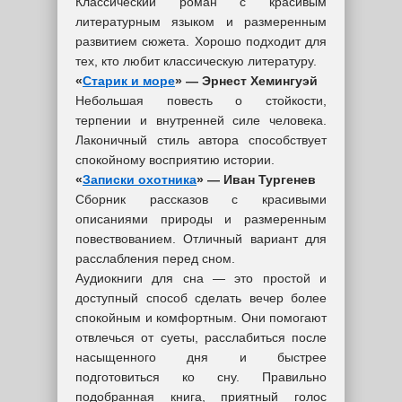
Классический роман с красивым
литературным языком и размеренным
развитием сюжета. Хорошо подходит для
тех, кто любит классическую литературу.
«
Старик и море
» — Эрнест Хемингуэй
Небольшая повесть о стойкости,
терпении и внутренней силе человека.
Лаконичный стиль автора способствует
спокойному восприятию истории.
«
Записки охотника
» — Иван Тургенев
Сборник рассказов с красивыми
описаниями природы и размеренным
повествованием. Отличный вариант для
расслабления перед сном.
Аудиокниги для сна — это простой и
доступный способ сделать вечер более
спокойным и комфортным. Они помогают
отвлечься от суеты, расслабиться после
насыщенного дня и быстрее
подготовиться ко сну. Правильно
подобранная книга, приятный голос