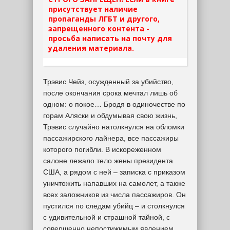
присутствует наличие
пропаганды ЛГБТ и другого,
запрещенного контента -
просьба написать на почту для
удаления материала.
Трэвис Чейз, осужденный за убийство,
после окончания срока мечтал лишь об
одном: о покое… Бродя в одиночестве по
горам Аляски и обдумывая свою жизнь,
Трэвис случайно натолкнулся на обломки
пассажирского лайнера, все пассажиры
которого погибли. В искореженном
салоне лежало тело жены президента
США, а рядом с ней – записка с приказом
уничтожить напавших на самолет, а также
всех заложников из числа пассажиров. Он
пустился по следам убийц – и столкнулся
с удивительной и страшной тайной, с
совершенно непостижимым явлением…