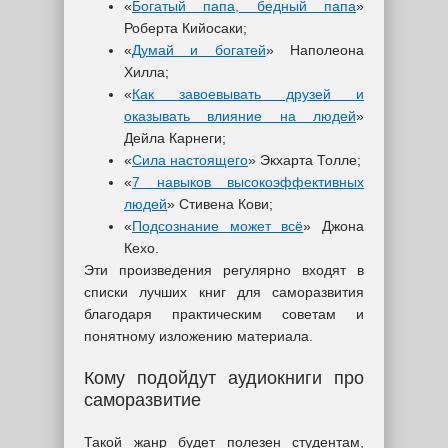
«
Богатый папа, бедный папа
»
Роберта Кийосаки;
«
Думай и богатей
» Наполеона
Хилла;
«
Как завоевывать друзей и
оказывать влияние на людей
»
Дейла Карнеги;
«
Сила настоящего
» Экхарта Толле;
«
7 навыков высокоэффективных
людей
» Стивена Кови;
«
Подсознание может всё
» Джона
Кехо.
Эти произведения регулярно входят в
списки лучших книг для саморазвития
благодаря практическим советам и
понятному изложению материала.
Кому подойдут аудиокниги про
саморазвитие
Такой жанр будет полезен студентам,