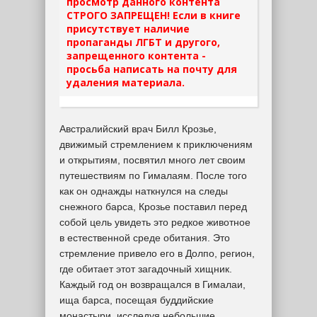
просмотр данного контента
СТРОГО ЗАПРЕЩЕН! Если в книге
присутствует наличие
пропаганды ЛГБТ и другого,
запрещенного контента -
просьба написать на почту для
удаления материала.
Австралийский врач Билл Крозье,
движимый стремлением к приключениям
и открытиям, посвятил много лет своим
путешествиям по Гималаям. После того
как он однажды наткнулся на следы
снежного барса, Крозье поставил перед
собой цель увидеть это редкое животное
в естественной среде обитания. Это
стремление привело его в Долпо, регион,
где обитает этот загадочный хищник.
Каждый год он возвращался в Гималаи,
ища барса, посещая буддийские
монастыри, исследуя небольшие