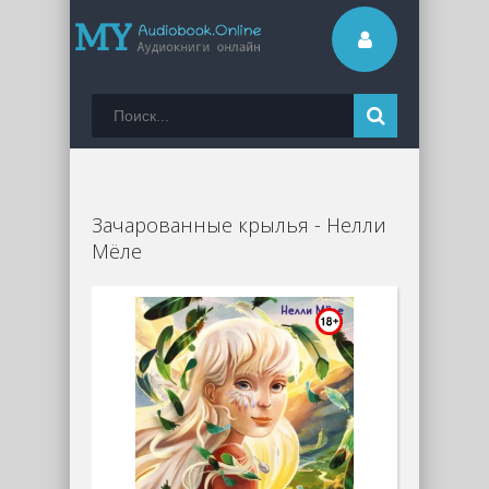
Зачарованные крылья - Нелли
Мёле