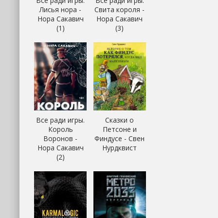
Все ради игры.
Все ради игры.
Лисья нора -
Свита короля -
Нора Сакавич
Нора Сакавич
(1)
(3)
Все ради игры.
Сказки о
Король
Петсоне и
Воронов -
Финдусе - Свен
Нора Сакавич
Нурдквист
(2)