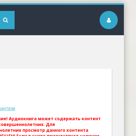
фэнтези
ние! Аудиокнига может содержать контент
совершеннолетних. Для
нолетних просмотр данного контента
ЕЩЕН! Если в книге присутствует наличие