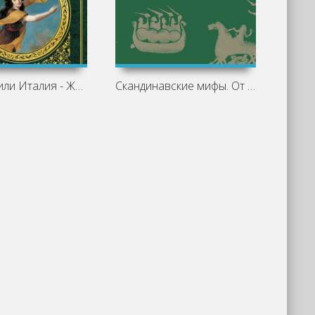
Коринна, или Италия - Жермена Сталь
Скандинавские мифы. От Тора и Локи до