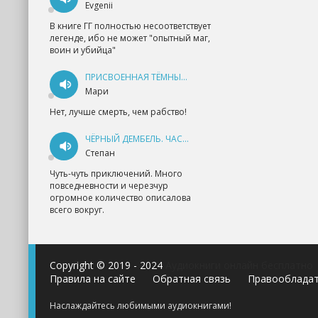
Evgenii
В книге ГГ полностью несоответствует
легенде, ибо не может "опытный маг,
воин и убийца"
ПРИСВОЕННАЯ ТЁМНЫМ. ПРОКЛЯТАЯ ЛЮБОВЬ - АННА ГЕРР
Мари
Нет, лучше смерть, чем рабство!
ЧЁРНЫЙ ДЕМБЕЛЬ. ЧАСТЬ 1 - АНДРЕЙ ФЕДИН
Степан
Чуть-чуть приключений. Много
повседневности и черезчур
огромное количество описалова
всего вокруг.
Copyright © 2019 - 2024
Аудиокниги онлайн бесплатно
Правила на сайте
Обратная связь
Правооблада
Наслаждайтесь любимыми аудиокнигами!