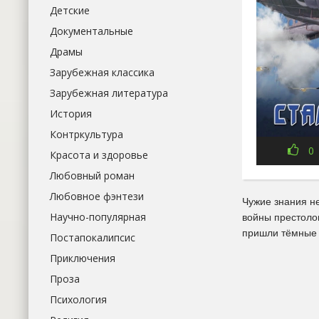
Детские
Документальные
Драмы
Зарубежная классика
Зарубежная литература
История
Контркультура
0
Красота и здоровье
Любовный роман
Любовное фэнтези
Чужие знания не
Научно-популярная
войны престолов
пришли тёмные
Постапокалипсис
Приключения
Проза
Психология