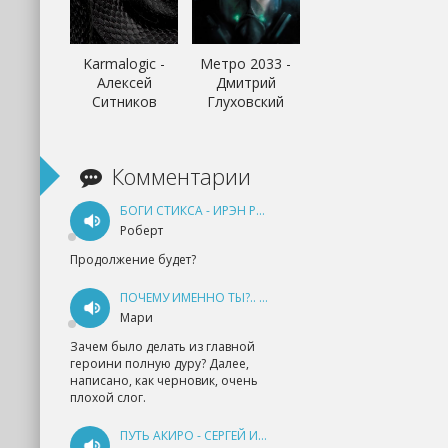
Karmalogic -
Метро 2033 -
Алексей
Дмитрий
Ситников
Глуховский
Комментарии
БОГИ СТИКСА - ИРЭН РУДКЕВИЧ
Роберт
Продолжение будет?
ПОЧЕМУ ИМЕННО ТЫ?.. КНИГА 1 - ЕКАТЕРИНА ЮДИНА
Мари
Зачем было делать из главной
героини полную дуру? Далее,
написано, как черновик, очень
плохой слог.
ПУТЬ АКИРО - СЕРГЕЙ ИЗМАЙЛОВ