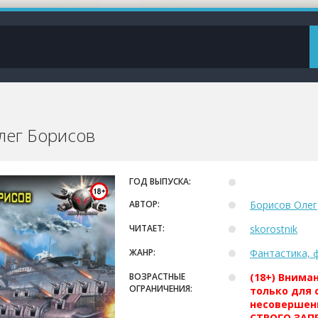
Олег Борисов
ГОД ВЫПУСКА:
АВТОР:
Борисов Олег
ЧИТАЕТ:
skorostnik
ЖАНР:
Фантастика, 
ВОЗРАСТНЫЕ
(18+) Внима
ОГРАНИЧЕНИЯ:
только для 
несовершен
СТРОГО ЗАПР