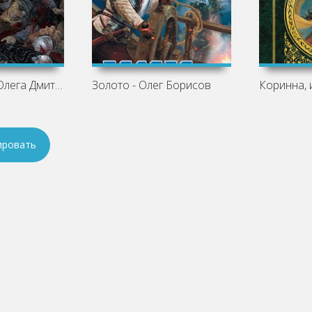
«Воин-Врач» Олега Дмитриева: когда
Золото - Олег Борисов
ировать