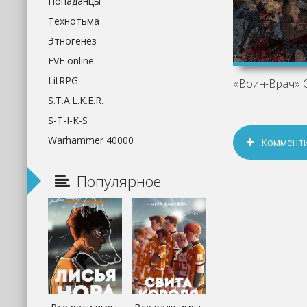
Попаданцы
Технотьма
Этногенез
EVE online
LitRPG
S.T.A.L.K.E.R.
S-T-I-K-S
Warhammer 40000
Коммент
Популярное