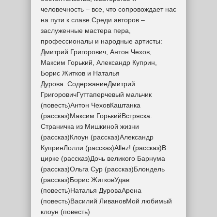
человечность – все, что сопровождает нас
на пути к славе.Среди авторов –
заслуженные мастера пера,
профессионалы и народные артисты:
Дмитрий Григорович, Антон Чехов,
Максим Горький, Александр Куприн,
Борис Житков и Наталья
Дурова. СодержаниеДмитрий
ГригоровичГуттаперчевый мальчик
(повесть)Антон ЧеховКаштанка
(рассказ)Максим ГорькийВстряска.
Страничка из Мишкиной жизни
(рассказ)Клоун (рассказ)Александр
КупринЛолли (рассказ)Allez! (рассказ)В
цирке (рассказ)Дочь великого Барнума
(рассказ)Ольга Сур (рассказ)Блондель
(рассказ)Борис ЖитковУдав
(повесть)Наталья ДуроваАрена
(повесть)Василий ЛивановМой любимый
клоун (повесть)