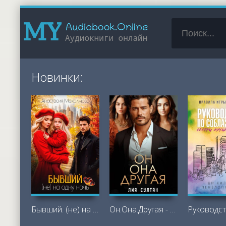
Новинки:
Бывший. (не) на одну ночь - Максимова
Он.Она.Другая - Лия Султан