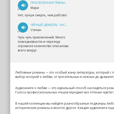
ПРИСВОЕННАЯ ТЁМНЫМ. ПРОКЛЯТАЯ ЛЮБОВЬ - АННА ГЕРР
Мари
Нет, лучше смерть, чем рабство!
ЧЁРНЫЙ ДЕМБЕЛЬ. ЧАСТЬ 1 - АНДРЕЙ ФЕДИН
Степан
Чуть-чуть приключений. Много
повседневности и черезчур
огромное количество описалова
всего вокруг.
Любовные романы — это особый жанр литературы, который с пе
выбор историй о любви, от трогательных и нежных до драматич
Аудиокниги о любви — это идеальный способ насладиться рома
Голоса профессиональных чтецов передают все оттенки чувств
В нашей коллекции вы найдете разнообразные поджанры любо
исторические романы и многое другое. Каждая аудиокнига тща