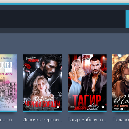
Руководство по соблазнению сестры
Девочка Черной Бороды - Екатерина Ромеро
Тагир. Заберу твою любовь - Элен Блио