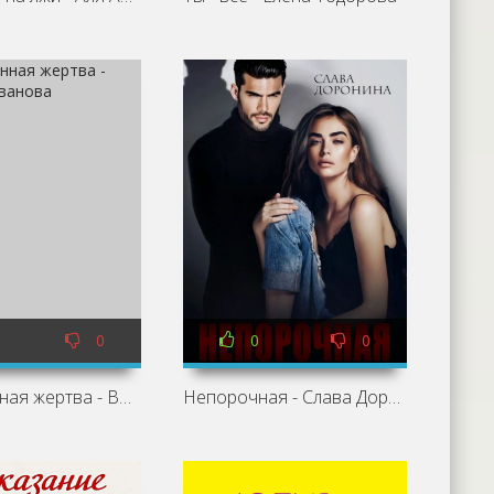
0
0
0
Его невинная жертва - Валерия Иванова
Непорочная - Слава Доронина