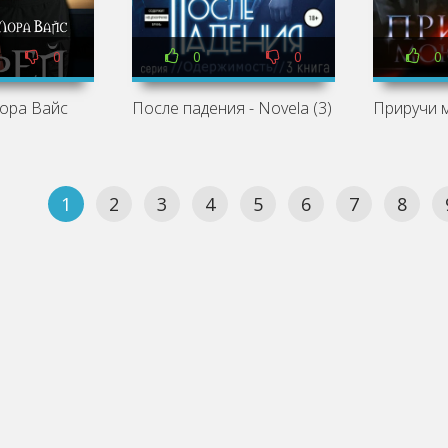
0
0
0
0
Лора Вайс
После падения - Novela (3)
1
2
3
4
5
6
7
8