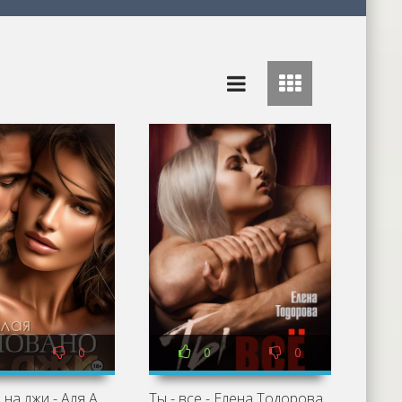
0
0
0
Основано на лжи - Аля Алая
Ты - все - Елена Тодорова