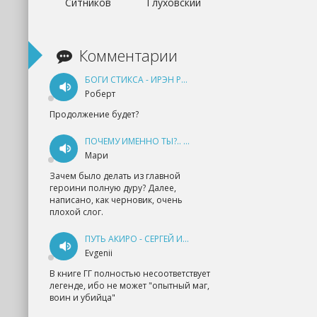
Ситников
Глуховский
Комментарии
БОГИ СТИКСА - ИРЭН РУДКЕВИЧ
Роберт
Продолжение будет?
ПОЧЕМУ ИМЕННО ТЫ?.. КНИГА 1 - ЕКАТЕРИНА ЮДИНА
Мари
Зачем было делать из главной
героини полную дуру? Далее,
написано, как черновик, очень
плохой слог.
ПУТЬ АКИРО - СЕРГЕЙ ИЗМАЙЛОВ
Evgenii
В книге ГГ полностью несоответствует
легенде, ибо не может "опытный маг,
воин и убийца"