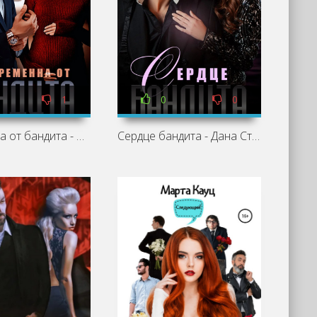
1
0
0
Беременна от бандита - Айрин Лакс, Дана Стар (1)
Сердце бандита - Дана Стар (3)