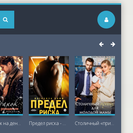
Подарок на день рождения - Аля Алая
Предел риска - Натализа Кофф
Столичный «принц для молодой мамы -