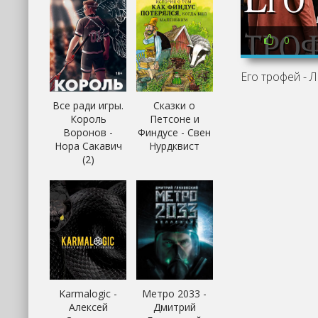
0
Его трофей - 
Все ради игры.
Сказки о
Король
Петсоне и
Воронов -
Финдусе - Свен
Нора Сакавич
Нурдквист
(2)
Karmalogic -
Метро 2033 -
Алексей
Дмитрий