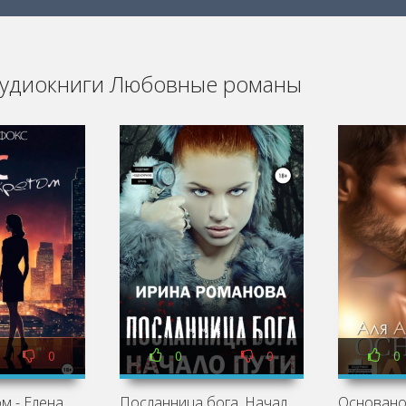
удиокниги Любовные романы
0
0
0
0
Босс с секретом - Елена Фокс
Посланница бога. Начало пути - Ирина Романова