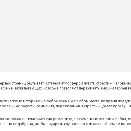
рвых страниц окутывает читателя атмосферой чувств, страсти и человече
еских и захватывающих, которые позволяют переживать эмоции героев так
нтическими историями в любое время и в любом месте: во время поездк
 героев — их радость, сомнения, переживания и страсть — делая просл
вных романов: классическую романтику, современные истории любви, л
тельно подобрана, чтобы подарить слушателям уникальный опыт и позво