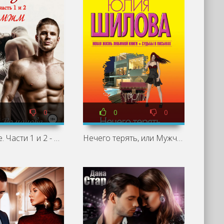
0
0
0
Наказание. Части 1 и 2 - Виктория Романова
Нечего терять, или Мужчину делает женщина - Юлия Шилова