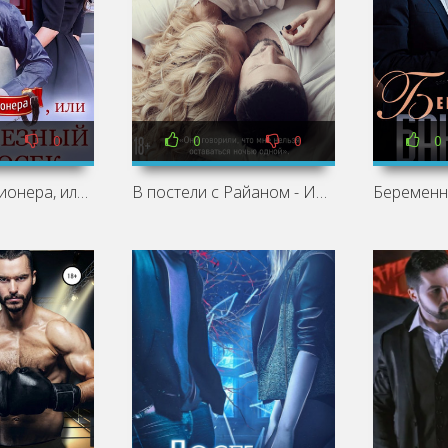
0
0
0
0
Укротить миллионера, или Не железный Дровосек /
В постели с Райаном - Ирэн Вернольд