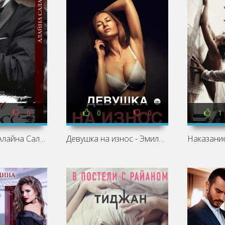
0
0
0
1
Демон-босс - Алайна Салах
Девушка на износ - Эмилия Стоун