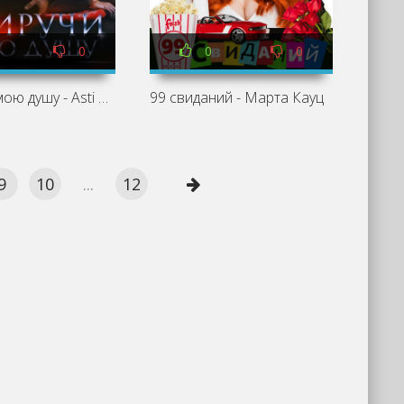
0
0
0
Приручи мою душу - Asti Brams
99 свиданий - Марта Кауц
9
10
...
12