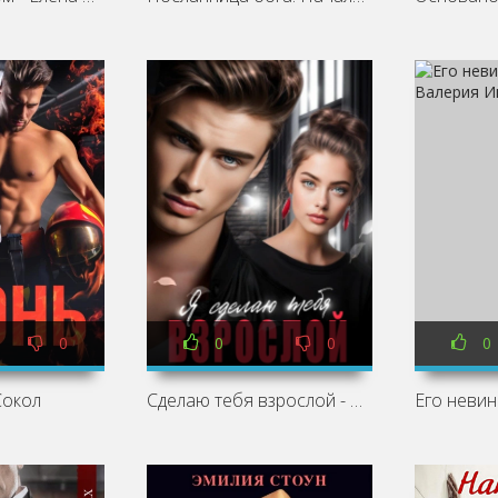
0
0
0
0
Сокол
Сделаю тебя взрослой - Любовь Попова