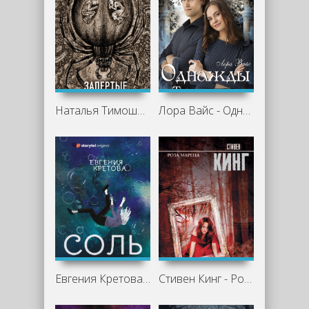
Наталья Тимошенко - Запертые во тьме
Лора Вайс - Однажды в Трансильвании
Евгения Кретова - Альтераты. Соль
Стивен Кинг - Роза Марена