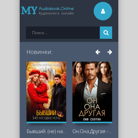
Новинки:
Бывший. (не) на одну ночь - Максимова
Он.Она.Другая - Лия Султан