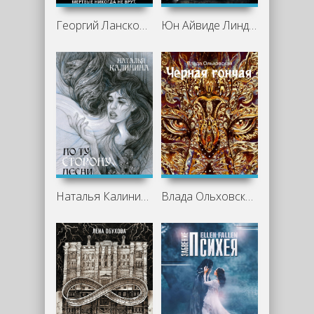
Георгий Ланской - Мнемозина
Юн Айвиде Линдквист - Икс. Место последнее
Наталья Калинина - По ту сторону песни
Влада Ольховская - Черная Гончая