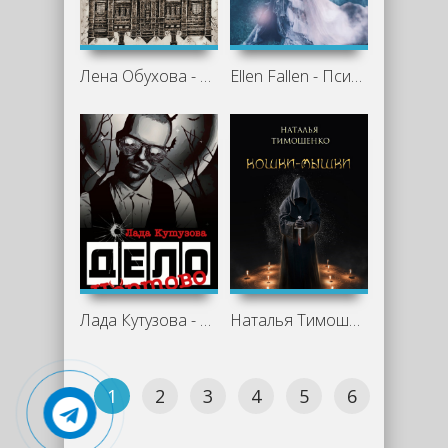
Лена Обухова - Память камня
Ellen Fallen - Психея. Забвение
Лада Кутузова - Чертово дело
Наталья Тимошенко - Кошки-мышки
1
2
3
4
5
6
7