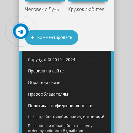
Человек с Луны: Дневники, статьи,
Кружок любителей чтения - Джули Хаймор
Санкт-Пе
Комментировать
Copyright © 2019 - 2024
Аудиокниги
онлайн бесплатно
Правила на сайте
Обратная связь
Правообладателям
Политика конфиденциальности
Наслаждайтесь любимыми аудиокнигами!
По вопросам обращайтесь на почту:
order.myaudiobook@gmail.com