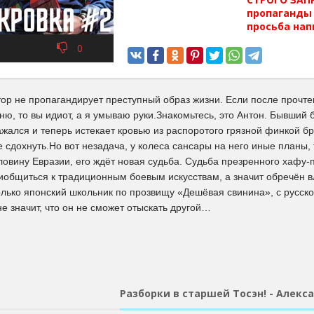
пропаганды 
просьба нап
0
р не пропагандирует преступный образ жизни. Если после прочтен
ю, то вы идиот, а я умываю руки.Знакомьтесь, это Антон. Бывший
жался и теперь истекает кровью из распоротого грязной финкой бр
 сдохнуть.Но вот незадача, у колеса сансары на него иные планы,
овину Евразии, его ждёт новая судьба. Судьба презренного хафу-
иобщиться к традиционным боевым искусствам, а значит обречён 
лько японский школьник по прозвищу «Дешёвая свинина», с русской
 не значит, что он не сможет отыскать другой…
Разборки в старшей Тосэн! - Алек