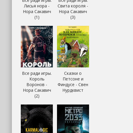
Все ради игры.
Все ради игры.
Лисья нора -
Свита короля -
Нора Сакавич
Нора Сакавич
(1)
(3)
Все ради игры.
Сказки о
Король
Петсоне и
Воронов -
Финдусе - Свен
Нора Сакавич
Нурдквист
(2)