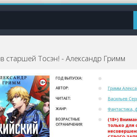
 в старшей Тосэн! - Александр Гримм
ГОД ВЫПУСКА:
АВТОР:
Гримм Алекса
ЧИТАЕТ:
Васильев Сер
ЖАНР:
Фантастика, 
ВОЗРАСТНЫЕ
(18+) Внима
ОГРАНИЧЕНИЯ:
только для 
несовершен
СТРОГО ЗАПР