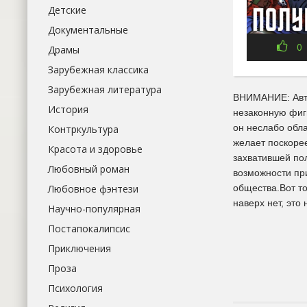
Детские
Документальные
0
Драмы
Зарубежная классика
Зарубежная литература
ВНИМАНИЕ: Авто
История
незаконную фигн
он неслабо обла
Контркультура
желает поскорее
Красота и здоровье
захватившей пол
Любовный роман
возможности пр
Любовное фэнтези
общества.Вот то
наверх нет, это
Научно-популярная
Постапокалипсис
Приключения
Проза
Психология