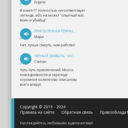
Evgenii
В книге ГГ полностью несоответствует
легенде, ибо не может "опытный маг,
воин и убийца"
ПРИСВОЕННАЯ ТЁМНЫМ. ПРОКЛЯТАЯ ЛЮБОВЬ - АННА ГЕРР
Мари
Нет, лучше смерть, чем рабство!
ЧЁРНЫЙ ДЕМБЕЛЬ. ЧАСТЬ 1 - АНДРЕЙ ФЕДИН
Степан
Чуть-чуть приключений. Много
повседневности и черезчур
огромное количество описалова
всего вокруг.
Copyright © 2019 - 2024
Аудиокниги онлайн бесплатно
Правила на сайте
Обратная связь
Правооблада
Наслаждайтесь любимыми аудиокнигами!