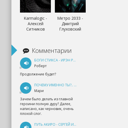
Karmalogic -
Метро 2033 -
Алексей
Дмитрий
Ситников
Глуховский
Комментарии
БОГИ СТИКСА - ИРЭН РУДКЕВИЧ
Роберт
Продолжение будет?
ПОЧЕМУ ИМЕННО ТЫ?.. КНИГА 1 - ЕКАТЕРИНА ЮДИНА
Мари
Зачем было делать из главной
героини полную дуру? Далее,
написано, как черновик, очень
плохой слог.
ПУТЬ АКИРО - СЕРГЕЙ ИЗМАЙЛОВ