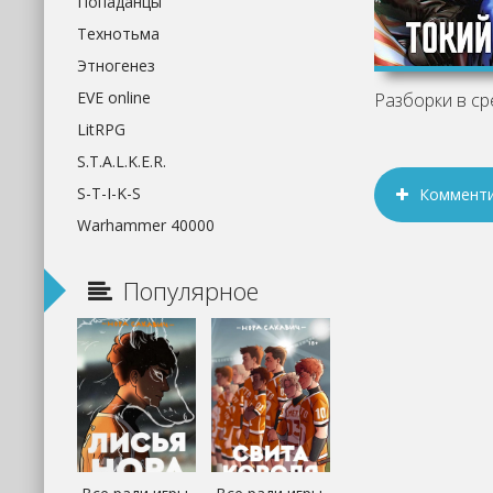
Попаданцы
Технотьма
Этногенез
EVE online
LitRPG
S.T.A.L.K.E.R.
S-T-I-K-S
Коммент
Warhammer 40000
Популярное