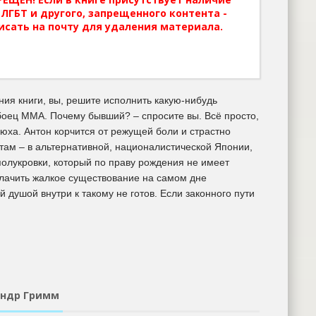
ЛГБТ и другого, запрещенного контента -
исать на почту для удаления материала.
ия книги, вы, решите исполнить какую-нибудь
 боец ММА. Почему бывший? – спросите вы. Всё просто,
юха. Антон корчится от режущей боли и страстно
 там – в альтернативной, националистической Японии,
полукровки, который по праву рождения не имеет
влачить жалкое существование на самом дне
 душой внутри к такому не готов. Если законного пути
сандр Гримм