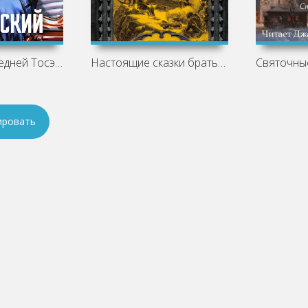
Разборки в средней Тосэн! - Александр
Настоящие сказки братьев Гримм. Часть 1
ировать