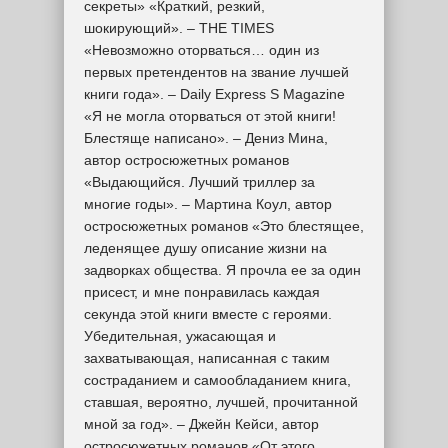
секреты» «Краткий, резкий,
шокирующий». – THE TIMES
«Невозможно оторваться… один из
первых претендентов на звание лучшей
книги года». – Daily Express S Magazine
«Я не могла оторваться от этой книги!
Блестяще написано». – Дениз Мина,
автор остросюжетных романов
«Выдающийся. Лучший триллер за
многие годы». – Мартина Коул, автор
остросюжетных романов «Это блестящее,
леденящее душу описание жизни на
задворках общества. Я прочла ее за один
присест, и мне понравилась каждая
секунда этой книги вместе с героями.
Убедительная, ужасающая и
захватывающая, написанная с таким
состраданием и самообладанием книга,
ставшая, вероятно, лучшей, прочитанной
мной за год». – Джейн Кейси, автор
остросюжетных романов «От этого