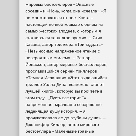
мировых бестселлеров «Опасные
соседи» и «Ночь, когда она исчезла» «Я
не мог оторваться от нее. Книга –
настоящий ночной кошмар с одним из
самых жестоких злодеев, с которым я
сталкивался за долгое время». – Стив
Кавана, автор триллера «Тринадцать»
«Невыносимо напряженное чтение с
невероятным стилем». – Рагнар
Йонассон, автор мировых бестселлеров,
прославившийся серией триллеров
«Темная Исландия» «Этот выдающийся
триллер Уилла Дина, возможно, станет
лучшей книгой, которую вы прочтете в
этом году. „„Пусть все горит““» –
напряженная, мрачная и совершенно
леденящая душу история, – я
прочувствовала ее до глубины души». –
Дженнифер Хиллер, автор мирового
бестселлера «Маленькие грязные