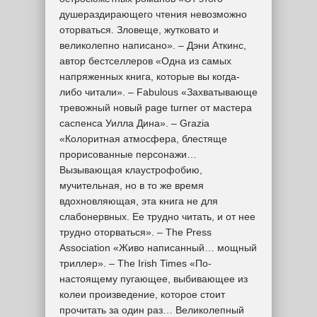
душераздирающего чтения невозможно
оторваться. Зловеще, жутковато и
великолепно написано». – Дэни Аткинс,
автор бестселлеров «Одна из самых
напряженных книга, которые вы когда-
либо читали». – Fabulous «Захватывающе
тревожный новый page turner от мастера
саспенса Уилла Дина». – Grazia
«Колоритная атмосфера, блестяще
прорисованные персонажи…
Вызывающая клаустрофобию,
мучительная, но в то же время
вдохновляющая, эта книга не для
слабонервных. Ее трудно читать, и от нее
трудно оторваться». – The Press
Association «Живо написанный… мощный
триллер». – The Irish Times «По-
настоящему пугающее, выбивающее из
колеи произведение, которое стоит
прочитать за один раз… Великолепный