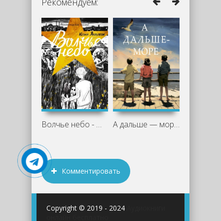
Рекомендуем:
Волчье небо - Юлия Яковлева
А дальше — море - Лора Спенс-Эш
Комментировать
Copyright © 2019 - 2024
Аудиокниги
онлайн бесплатно