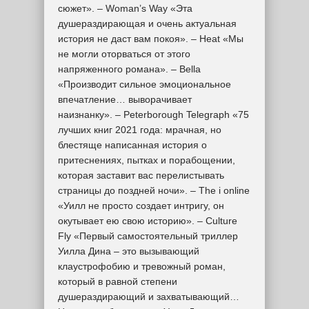
сюжет». – Woman’s Way «Эта
душераздирающая и очень актуальная
история не даст вам покоя». – Heat «Мы
не могли оторваться от этого
напряженного романа». – Bella
«Производит сильное эмоциональное
впечатление… выворачивает
наизнанку». – Peterborough Telegraph «75
лучших книг 2021 года: мрачная, но
блестяще написанная история о
притеснениях, пытках и порабощении,
которая заставит вас перелистывать
страницы до поздней ночи». – The i online
«Уилл не просто создает интригу, он
окутывает ею свою историю». – Culture
Fly «Первый самостоятельный триллер
Уилла Дина – это вызывающий
клаустрофобию и тревожный роман,
который в равной степени
душераздирающий и захватывающий…