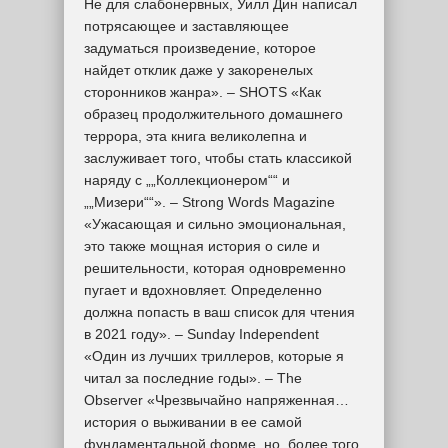
Не для слабонервных, Уилл Дин написал
потрясающее и заставляющее
задуматься произведение, которое
найдет отклик даже у закоренелых
сторонников жанра». – SHOTS «Как
образец продолжительного домашнего
террора, эта книга великолепна и
заслуживает того, чтобы стать классикой
наряду с „„Коллекционером““ и
„„Мизери““». – Strong Words Magazine
«Ужасающая и сильно эмоциональная,
это также мощная история о силе и
решительности, которая одновременно
пугает и вдохновляет. Определенно
должна попасть в ваш список для чтения
в 2021 году». – Sunday Independent
«Один из лучших триллеров, которые я
читал за последние годы». – The
Observer «Чрезвычайно напряженная…
история о выживании в ее самой
фундаментальной форме, но, более того,