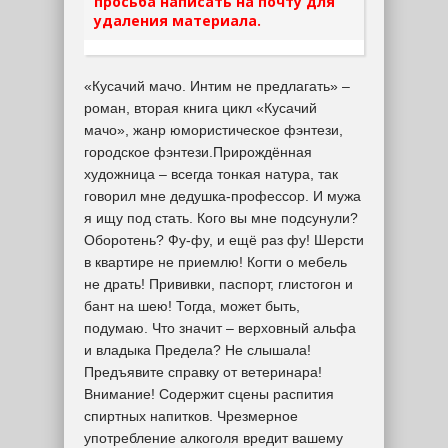
просьба написать на почту для
удаления материала.
«Кусачий мачо. Интим не предлагать» –
роман, вторая книга цикл «Кусачий
мачо», жанр юмористическое фэнтези,
городское фэнтези.Прирождённая
художница – всегда тонкая натура, так
говорил мне дедушка-профессор. И мужа
я ищу под стать. Кого вы мне подсунули?
Оборотень? Фу-фу, и ещё раз фу! Шерсти
в квартире не приемлю! Когти о мебель
не драть! Прививки, паспорт, глистогон и
бант на шею! Тогда, может быть,
подумаю. Что значит – верховный альфа
и владыка Предела? Не слышала!
Предъявите справку от ветеринара!
Внимание! Содержит сцены распития
спиртных напитков. Чрезмерное
употребление алкоголя вредит вашему