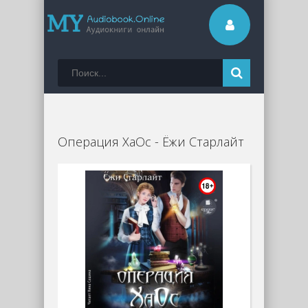
Операция ХаОс - Ёжи Старлайт