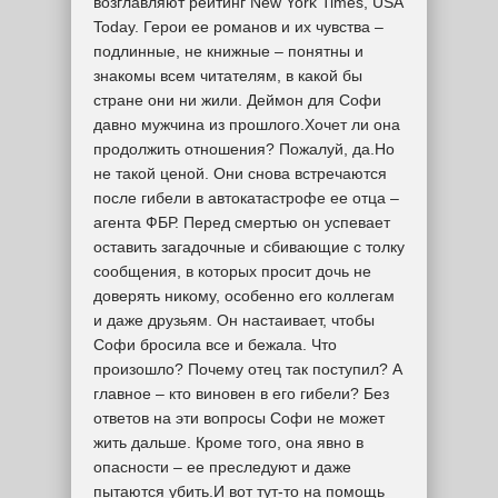
возглавляют рейтинг New York Times, USA
Today. Герои ее романов и их чувства –
подлинные, не книжные – понятны и
знакомы всем читателям, в какой бы
стране они ни жили. Деймон для Софи
давно мужчина из прошлого.Хочет ли она
продолжить отношения? Пожалуй, да.Но
не такой ценой. Они снова встречаются
после гибели в автокатастрофе ее отца –
агента ФБР. Перед смертью он успевает
оставить загадочные и сбивающие с толку
сообщения, в которых просит дочь не
доверять никому, особенно его коллегам
и даже друзьям. Он настаивает, чтобы
Софи бросила все и бежала. Что
произошло? Почему отец так поступил? А
главное – кто виновен в его гибели? Без
ответов на эти вопросы Софи не может
жить дальше. Кроме того, она явно в
опасности – ее преследуют и даже
пытаются убить.И вот тут-то на помощь