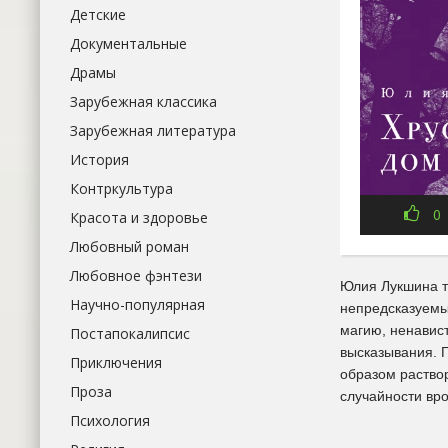
Детские
Документальные
Драмы
Зарубежная классика
Зарубежная литература
История
Контркультура
0
Красота и здоровье
Любовный роман
Любовное фэнтези
Юлия Лукшина тщ
Научно-популярная
непредсказуемы
магию, ненавист
Постапокалипсис
высказывания. 
Приключения
образом раствор
Проза
случайности вр
Психология