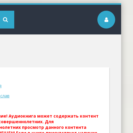
я
слав
ние! Аудиокнига может содержать контент
совершеннолетних. Для
нолетних просмотр данного контента
ЕЩЕН! Если в книге присутствует наличие