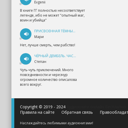
Evgenii
В книге ГГ полностью несоответствует
легенде, ибо не может "опытный маг,
воин и убийца"
ПРИСВОЕННАЯ ТЁМНЫМ. ПРОКЛЯТАЯ ЛЮБОВЬ - АННА ГЕРР
Мари
Нет, лучше смерть, чем рабство!
ЧЁРНЫЙ ДЕМБЕЛЬ. ЧАСТЬ 1 - АНДРЕЙ ФЕДИН
Степан
Чуть-чуть приключений. Много
повседневности и черезчур
огромное количество описалова
всего вокруг.
Copyright © 2019 - 2024
Аудиокниги онлайн бесплатно
Правила на сайте
Обратная связь
Правооблада
Наслаждайтесь любимыми аудиокнигами!