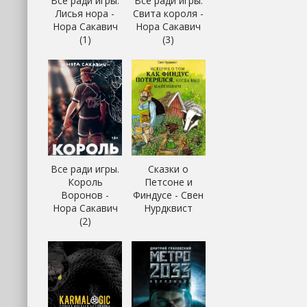
Все ради игры.
Все ради игры.
Лисья нора -
Свита короля -
Нора Сакавич
Нора Сакавич
(1)
(3)
Все ради игры.
Сказки о
Король
Петсоне и
Воронов -
Финдусе - Свен
Нора Сакавич
Нурдквист
(2)