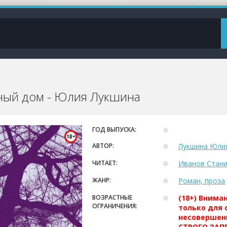
ный дом - Юлия Лукшина
ГОД ВЫПУСКА:
АВТОР:
Лукшина Юли
ЧИТАЕТ:
Иванов Стани
ЖАНР:
Роман, проза
ВОЗРАСТНЫЕ
(18+) Внима
ОГРАНИЧЕНИЯ:
только для 
несовершен
СТРОГО ЗАПР