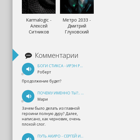
Karmalogic -
Метро 2033 -
Алексей
Дмитрий
Ситников
Глуховский
Комментарии
БОГИ СТИКСА - ИРЭН РУДКЕВИЧ
Роберт
Продолжение будет?
ПОЧЕМУ ИМЕННО ТЫ?.. КНИГА 1 - ЕКАТЕРИНА ЮДИНА
Мари
Зачем было делать из главной
героини полную дуру? Далее,
написано, как черновик, очень
плохой слог.
ПУТЬ АКИРО - СЕРГЕЙ ИЗМАЙЛОВ