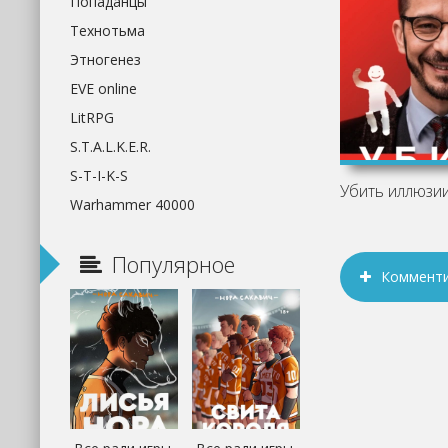
Попаданцы
Технотьма
Этногенез
EVE online
LitRPG
S.T.A.L.K.E.R.
S-T-I-K-S
Warhammer 40000
Популярное
Коммент