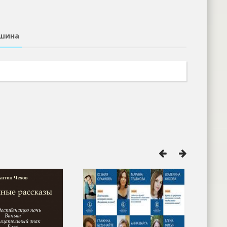
кшина