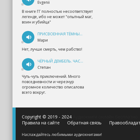
Evgenii
В книге ГГ полностью несоответствует
легенде, ибо не может "опытный маг,
воин и убийца"
ПРИСВОЕННАЯ ТЁМНЫМ. ПРОКЛЯТАЯ ЛЮБОВЬ - АННА ГЕРР
Мари
Нет, лучше смерть, чем рабство!
ЧЁРНЫЙ ДЕМБЕЛЬ. ЧАСТЬ 1 - АНДРЕЙ ФЕДИН
Степан
Чуть-чуть приключений. Много
повседневности и черезчур
огромное количество описалова
всего вокруг.
Copyright © 2019 - 2024
Аудиокниги онлайн бесплатно
Правила на сайте
Обратная связь
Правооблада
Наслаждайтесь любимыми аудиокнигами!