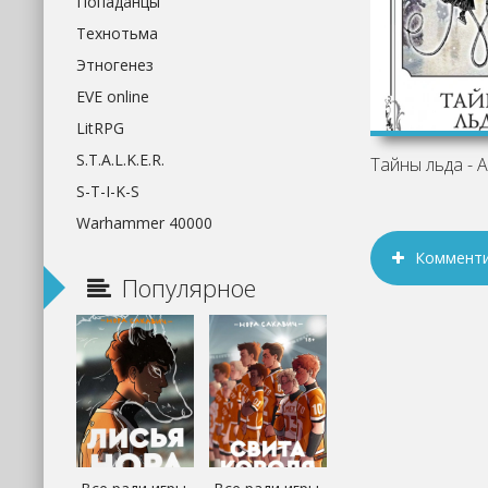
Попаданцы
Технотьма
Этногенез
EVE online
LitRPG
S.T.A.L.K.E.R.
Тайны льда - 
S-T-I-K-S
Warhammer 40000
Коммент
Популярное