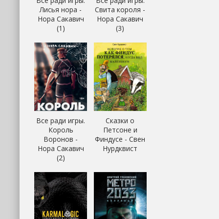
Все ради игры.
Все ради игры.
Лисья нора -
Свита короля -
Нора Сакавич
Нора Сакавич
(1)
(3)
Все ради игры.
Сказки о
Король
Петсоне и
Воронов -
Финдусе - Свен
Нора Сакавич
Нурдквист
(2)