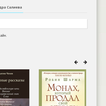
ндра Салиева
айн.