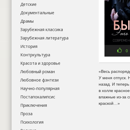
Детские
Документальные
Драмы
Зарубежная классика
Зарубежная литература
История
0
Контркультура
Красота и здоровье
Любовный роман
«Весь распоряд
У меня отпуск. 
Любовное фэнтези
назад. И теперь
Научно-популярная
в холле красно
Постапокалипсис
влажные из-за с
краской…»
Приключения
Проза
Психология