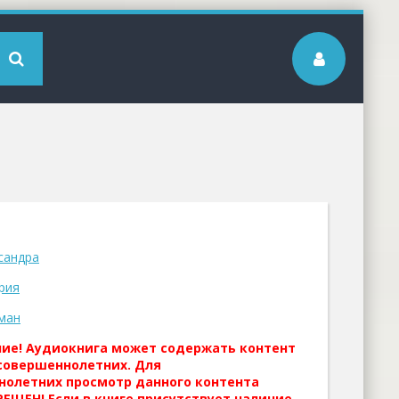
сандра
рия
ман
ние! Аудиокнига может содержать контент
совершеннолетних. Для
нолетних просмотр данного контента
ЕЩЕН! Если в книге присутствует наличие