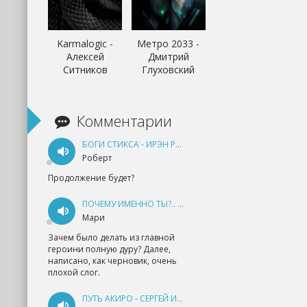
Karmalogic -
Метро 2033 -
Алексей
Дмитрий
Ситников
Глуховский
Комментарии
БОГИ СТИКСА - ИРЭН РУДКЕВИЧ
Роберт
Продолжение будет?
ПОЧЕМУ ИМЕННО ТЫ?.. КНИГА 1 - ЕКАТЕРИНА ЮДИНА
Мари
Зачем было делать из главной
героини полную дуру? Далее,
написано, как черновик, очень
плохой слог.
ПУТЬ АКИРО - СЕРГЕЙ ИЗМАЙЛОВ