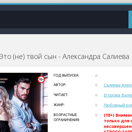
то (не) твой сын - Александра Салиева
ГОД ВЫПУСКА:
АВТОР:
Салиева Алек
ЧИТАЕТ:
Егорова Вале
ЖАНР:
Любовный ро
ВОЗРАСТНЫЕ
(18+) Внима
ОГРАНИЧЕНИЯ:
только для 
несовершен
СТРОГО ЗАПР