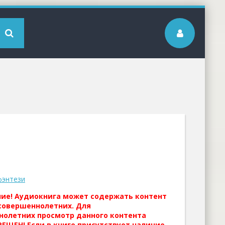
фэнтези
ние! Аудиокнига может содержать контент
совершеннолетних. Для
нолетних просмотр данного контента
ЕЩЕН! Если в книге присутствует наличие