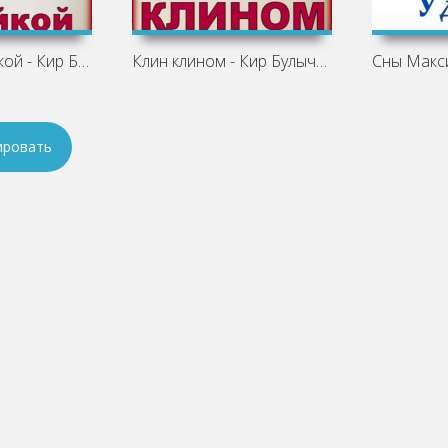
Девочка с лейкой - Кир Булычев
Клин клином - Кир Булычев
ировать