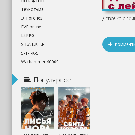
Попаданцы
Технотьма
Этногенез
EVE online
LitRPG
Коммент
S.T.A.L.K.E.R.
S-T-I-K-S
Warhammer 40000
Популярное