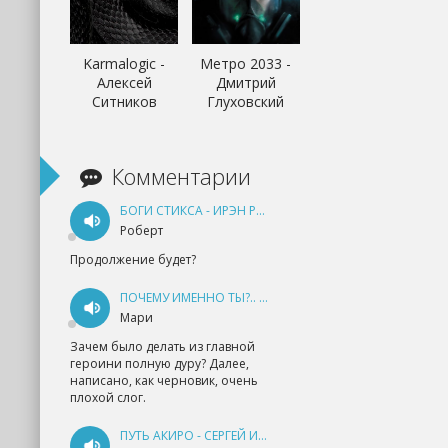
Karmalogic -
Метро 2033 -
Алексей
Дмитрий
Ситников
Глуховский
Комментарии
БОГИ СТИКСА - ИРЭН РУДКЕВИЧ
Роберт
Продолжение будет?
ПОЧЕМУ ИМЕННО ТЫ?.. КНИГА 1 - ЕКАТЕРИНА ЮДИНА
Мари
Зачем было делать из главной
героини полную дуру? Далее,
написано, как черновик, очень
плохой слог.
ПУТЬ АКИРО - СЕРГЕЙ ИЗМАЙЛОВ