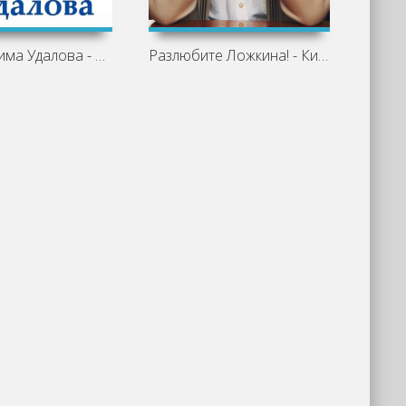
Сны Максима Удалова - Кир Булычев
Разлюбите Ложкина! - Кир Булычев