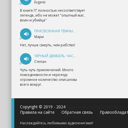
Evgenii
В книге ГГ полностью несоответствует
легенде, ибо не может "опытный маг,
воин и убийца"
ПРИСВОЕННАЯ ТЁМНЫМ. ПРОКЛЯТАЯ ЛЮБОВЬ - АННА ГЕРР
Мари
Нет, лучше смерть, чем рабство!
ЧЁРНЫЙ ДЕМБЕЛЬ. ЧАСТЬ 1 - АНДРЕЙ ФЕДИН
Степан
Чуть-чуть приключений. Много
повседневности и черезчур
огромное количество описалова
всего вокруг.
Copyright © 2019 - 2024
Аудиокниги онлайн бесплатно
Правила на сайте
Обратная связь
Правооблада
Наслаждайтесь любимыми аудиокнигами!