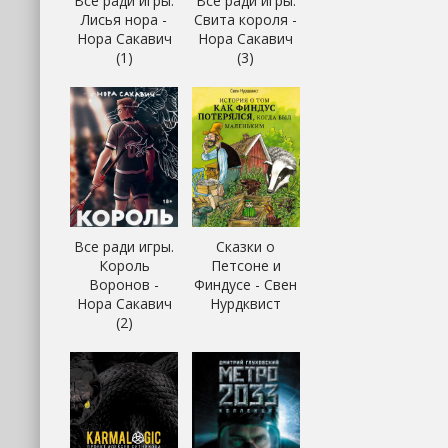
Все ради игры.
Все ради игры.
Лисья нора -
Свита короля -
Нора Сакавич
Нора Сакавич
(1)
(3)
Все ради игры.
Сказки о
Король
Петсоне и
Воронов -
Финдусе - Свен
Нора Сакавич
Нурдквист
(2)