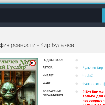
фия ревности - Кир Булычев
ГОД ВЫПУСКА:
АВТОР:
Булычев Кир
ЧИТАЕТ:
ЧеИзС
ЖАНР:
Фантастика, 
ВОЗРАСТНЫЕ
(18+) Внима
ОГРАНИЧЕНИЯ:
только для 
несовершен
СТРОГО ЗАПР