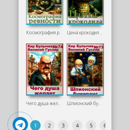
Космография ревности - Кир Булычев
Цена крокодила - Кир Булычев
Чего душа желает - Кир Булычев
Шпионский бумеранг - Кир Булычев
1
2
3
4
5
6
7