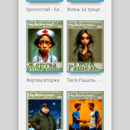
Хроноспай - Кир Булычев
Жизнь за трицератопса - Кир Булычев
Жертва вторжения - Кир Булычев
Твоя Рашель... - Кир Булычев