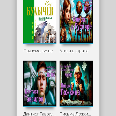
Подземелье ведьм - Кир Булычев
Алиса в стране фантазий - Кир Булычев
Дантист Гаврилов - Кир Булычев
Письма Ложкина - Кир Булычев