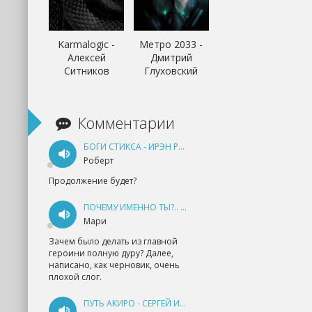
Karmalogic -
Метро 2033 -
Алексей
Дмитрий
Ситников
Глуховский
Комментарии
БОГИ СТИКСА - ИРЭН РУДКЕВИЧ
Роберт
Продолжение будет?
ПОЧЕМУ ИМЕННО ТЫ?.. КНИГА 1 - ЕКАТЕРИНА ЮДИНА
Мари
Зачем было делать из главной
героини полную дуру? Далее,
написано, как черновик, очень
плохой слог.
ПУТЬ АКИРО - СЕРГЕЙ ИЗМАЙЛОВ