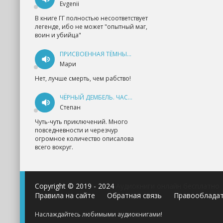
Evgenii
В книге ГГ полностью несоответствует
легенде, ибо не может "опытный маг,
воин и убийца"
ПРИСВОЕННАЯ ТЁМНЫМ. ПРОКЛЯТАЯ ЛЮБОВЬ - АННА ГЕРР
Мари
Нет, лучше смерть, чем рабство!
ЧЁРНЫЙ ДЕМБЕЛЬ. ЧАСТЬ 1 - АНДРЕЙ ФЕДИН
Степан
Чуть-чуть приключений. Много
повседневности и черезчур
огромное количество описалова
всего вокруг.
Copyright © 2019 - 2024
Аудиокниги онлайн бесплатно
Правила на сайте
Обратная связь
Правооблада
Наслаждайтесь любимыми аудиокнигами!