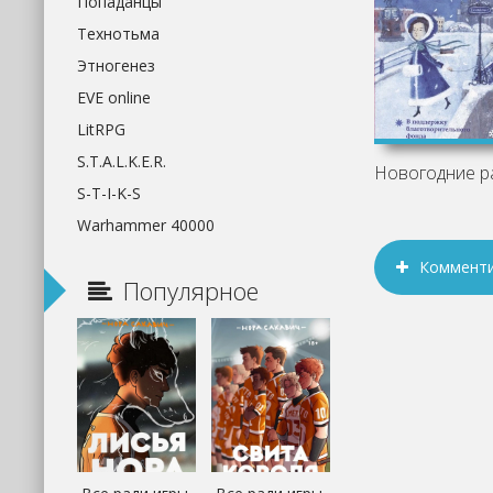
Попаданцы
Технотьма
Этногенез
EVE online
LitRPG
S.T.A.L.K.E.R.
S-T-I-K-S
Warhammer 40000
Коммент
Популярное