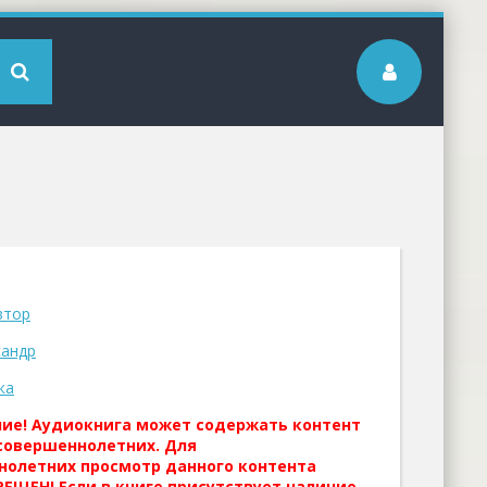
втор
сандр
ка
ние! Аудиокнига может содержать контент
совершеннолетних. Для
нолетних просмотр данного контента
ЕЩЕН! Если в книге присутствует наличие