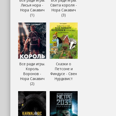
Все ради игры.
Все ради игры.
Лисья нора -
Свита короля -
Нора Сакавич
Нора Сакавич
(1)
(3)
Все ради игры.
Сказки о
Король
Петсоне и
Воронов -
Финдусе - Свен
Нора Сакавич
Нурдквист
(2)