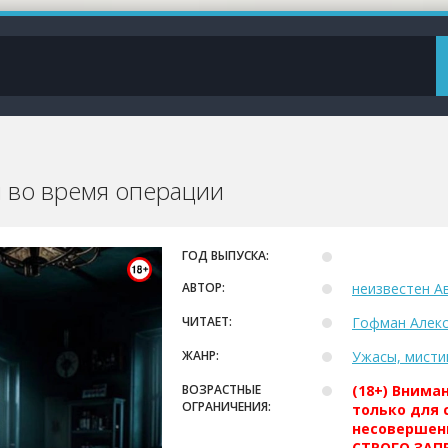
я во время операции
ГОД ВЫПУСКА:
АВТОР:
неизвестен А
ЧИТАЕТ:
Гофман Алек
ЖАНР:
Ужасы, мисти
ВОЗРАСТНЫЕ
(18+) Внима
ОГРАНИЧЕНИЯ:
только для 
несовершен
СТРОГО ЗАПР