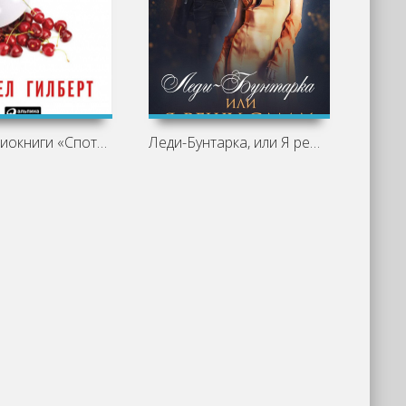
Обзор аудиокниги «Спотыкаясь о счастье»
Леди-Бунтарка, или Я решу сама! - Анна