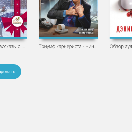
Новогодние рассказы о чуде
Триумф карьериста - Чингиз Абдуллаев
ировать