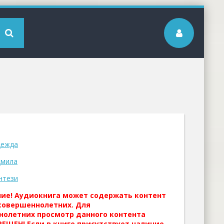
дежда
дмила
нтези
ние! Аудиокнига может содержать контент
совершеннолетних. Для
нолетних просмотр данного контента
ЕЩЕН! Если в книге присутствует наличие