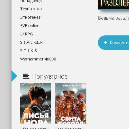
Попаданцы
Технотьма
Этногенез
EVE online
LitRPG
S.T.A.L.K.E.R.
Коммент
S-T-I-K-S
Warhammer 40000
Популярное