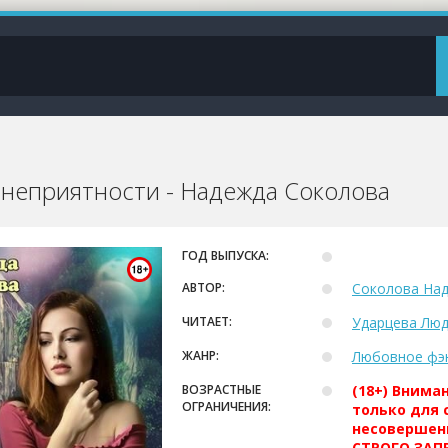
 неприятности - Надежда Соколова
ГОД ВЫПУСКА:
АВТОР:
Соколова На
ЧИТАЕТ:
Ударцева Лю
ЖАНР:
Любовное фэ
ВОЗРАСТНЫЕ
(18+) Внима
ОГРАНИЧЕНИЯ:
только для 
несовершен
СТРОГО ЗАПР