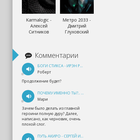
Karmalogic -
Метро 2033 -
Алексей
Дмитрий
Ситников
Глуховский
Комментарии
БОГИ СТИКСА - ИРЭН РУДКЕВИЧ
Роберт
Продолжение будет?
ПОЧЕМУ ИМЕННО ТЫ?.. КНИГА 1 - ЕКАТЕРИНА ЮДИНА
Мари
Зачем было делать из главной
героини полную дуру? Далее,
написано, как черновик, очень
плохой слог.
ПУТЬ АКИРО - СЕРГЕЙ ИЗМАЙЛОВ