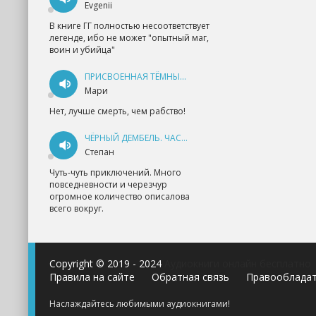
Evgenii
В книге ГГ полностью несоответствует
легенде, ибо не может "опытный маг,
воин и убийца"
ПРИСВОЕННАЯ ТЁМНЫМ. ПРОКЛЯТАЯ ЛЮБОВЬ - АННА ГЕРР
Мари
Нет, лучше смерть, чем рабство!
ЧЁРНЫЙ ДЕМБЕЛЬ. ЧАСТЬ 1 - АНДРЕЙ ФЕДИН
Степан
Чуть-чуть приключений. Много
повседневности и черезчур
огромное количество описалова
всего вокруг.
Copyright © 2019 - 2024
Аудиокниги онлайн бесплатно
Правила на сайте
Обратная связь
Правооблада
Наслаждайтесь любимыми аудиокнигами!