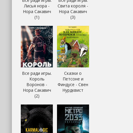
Все ради игры.
Все ради игры.
Лисья нора -
Свита короля -
Нора Сакавич
Нора Сакавич
(1)
(3)
Все ради игры.
Сказки о
Король
Петсоне и
Воронов -
Финдусе - Свен
Нора Сакавич
Нурдквист
(2)