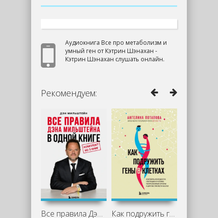
Аудиокнига Все про метаболизм и
умный ген от Кэтрин Шэнахан -
Кэтрин Шэнахан слушать онлайн.
Рекомендуем:
Все правила Дэна Мильштейна в одной
Как подружить гены в клетках. Коктейль