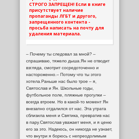
СТРОГО ЗАПРЕЩЕН! Если в книге
присутствует наличие
пропаганды ЛГБТ и другого,
запрещенного контента -
просьба написать на почту для
удаления материала.
– Почему ты следовал за мной? –
спрашиваю, тяжело дыша.Ян не отводит
взгляда, смотрит сосредоточенно и
настороженно.– Потому что ты этого
хотела.Раньше нас было трое – я,
Святослав и Ян. Школьные годы,
футбольное поле, пляжные прогулки –
всегда втроем. Но в какой-то момент Ян
внезапно отдалился от нас. Эта утрата
сблизила меня и Святика, превратив нас
в пару.Святослав уважает меня, и я ценю
его за это. Надеюсь, он никогда не узнает,
что внутри я борюсь с непреодолимым