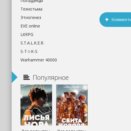
Попаданцы
Технотьма
Этногенез
Коммент
EVE online
LitRPG
S.T.A.L.K.E.R.
S-T-I-K-S
Warhammer 40000
Популярное