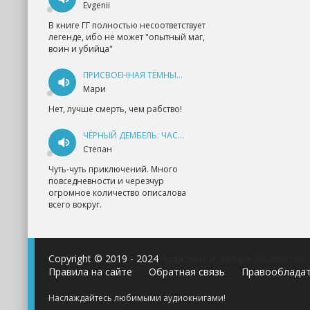
Evgenii
В книге ГГ полностью несоответствует
легенде, ибо не может "опытный маг,
воин и убийца"
ПРИСВОЕННАЯ ТЁМНЫМ. ПРОКЛЯТАЯ ЛЮБОВЬ - АННА ГЕРР
Мари
Нет, лучше смерть, чем рабство!
ЧЁРНЫЙ ДЕМБЕЛЬ. ЧАСТЬ 1 - АНДРЕЙ ФЕДИН
Степан
Чуть-чуть приключений. Много
повседневности и черезчур
огромное количество описалова
всего вокруг.
Copyright © 2019 - 2024
Аудиокниги онлайн бесплатно
Правила на сайте
Обратная связь
Правооблада
Наслаждайтесь любимыми аудиокнигами!