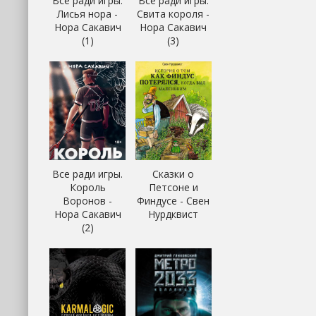
Все ради игры.
Все ради игры.
Лисья нора -
Свита короля -
Нора Сакавич
Нора Сакавич
(1)
(3)
Все ради игры.
Сказки о
Король
Петсоне и
Воронов -
Финдусе - Свен
Нора Сакавич
Нурдквист
(2)