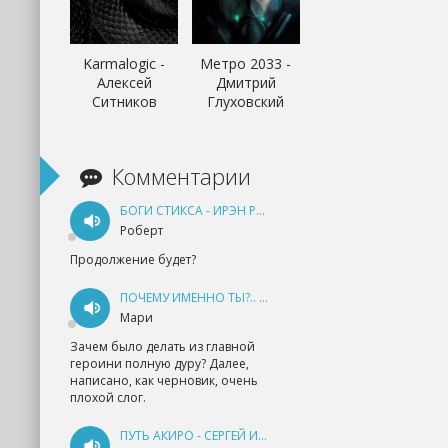
Karmalogic -
Метро 2033 -
Алексей
Дмитрий
Ситников
Глуховский
Комментарии
БОГИ СТИКСА - ИРЭН РУДКЕВИЧ
Роберт
Продолжение будет?
ПОЧЕМУ ИМЕННО ТЫ?.. КНИГА 1 - ЕКАТЕРИНА ЮДИНА
Мари
Зачем было делать из главной
героини полную дуру? Далее,
написано, как черновик, очень
плохой слог.
ПУТЬ АКИРО - СЕРГЕЙ ИЗМАЙЛОВ