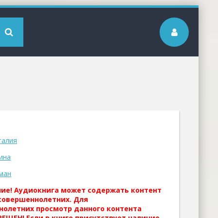
талия
ина
ман
ние! Аудиокнига может содержать контент
совершеннолетних. Для
нолетних просмотр данного контента
ЕЩЕН! Если в книге присутствует наличие