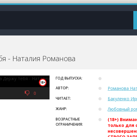
бя - Наталия Романова
ГОД ВЫПУСКА:
АВТОР:
Романова На
0
ЧИТАЕТ:
Бакуленко Ир
ЖАНР:
Любовный ро
ВОЗРАСТНЫЕ
(18+) Внима
ОГРАНИЧЕНИЯ:
только для 
несовершен
СТРОГО ЗАПР