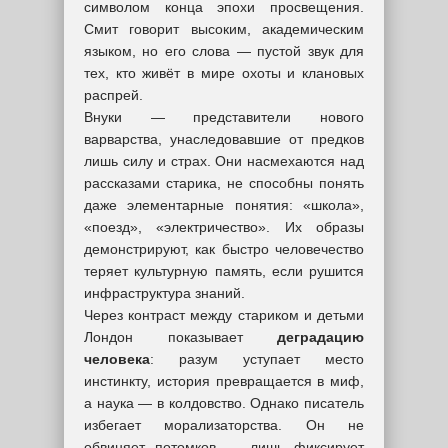
символом конца эпохи просвещения.
Смит говорит высоким, академическим
языком, но его слова — пустой звук для
тех, кто живёт в мире охоты и клановых
распрей.
Внуки — представители нового
варварства, унаследовавшие от предков
лишь силу и страх. Они насмехаются над
рассказами старика, не способны понять
даже элементарные понятия: «школа»,
«поезд», «электричество». Их образы
демонстрируют, как быстро человечество
теряет культурную память, если рушится
инфраструктура знаний.
Через контраст между стариком и детьми
Лондон показывает
деградацию
человека
: разум уступает место
инстинкту, история превращается в миф,
а наука — в колдовство. Однако писатель
избегает морализаторства. Он не
обвиняет потомков — лишь фиксирует