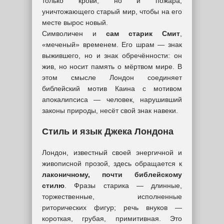
только крови, но и пожара,
уничтожающего старый мир, чтобы на его
месте вырос новый.
Символичен и
сам старик Смит
,
«меченый» временем. Его шрам — знак
выжившего, но и знак обречённости: он
жив, но носит память о мёртвом мире. В
этом смысле Лондон соединяет
библейский мотив Каина с мотивом
апокалипсиса — человек, нарушивший
законы природы, несёт свой знак навеки.
Стиль и язык Джека Лондона
Лондон, известный своей энергичной и
живописной прозой, здесь обращается к
лаконичному, почти библейскому
стилю
. Фразы старика — длинные,
торжественные, исполненные
риторических фигур; речь внуков —
короткая, грубая, примитивная. Это