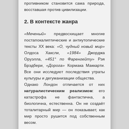
противником становится сама природа,
восставшая против цивилизации.
2. В контексте жанра
«Меченый»
предвосхищает многие
постапокалиптические и антиутопические
тексты XX века:
«О, чудный новый мир»
Олдоса Хаксли,
«1984»
Джорджа
Оруэлла,
«451° по Фаренгейту»
Рэя
Брэдбери,
«Дорога»
Кормака Маккарти.
Все они исследуют последствия утраты
культуры и дегуманизации общества.
Однако Лондон отличается от них
натуралистическим реализмом
: его
катастрофа не фантастична, а
биологична, естественна. Он не создаёт
тоталитарный мир — он показывает, как
мир просто рушится под собственным
весом.