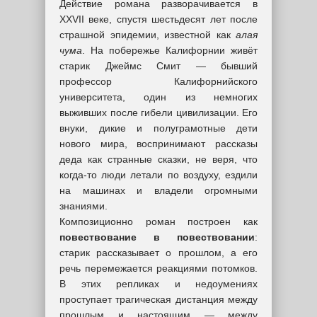
Действие романа разворачивается в
XXVII веке, спустя шестьдесят лет после
страшной эпидемии, известной как
алая
чума
. На побережье Калифорнии живёт
старик Джеймс Смит — бывший
профессор Калифорнийского
университета, один из немногих
выживших после гибели цивилизации. Его
внуки, дикие и полуграмотные дети
нового мира, воспринимают рассказы
деда как странные сказки, не веря, что
когда-то люди летали по воздуху, ездили
на машинах и владели огромными
знаниями.
Композиционно роман построен как
повествование в повествовании
:
старик рассказывает о прошлом, а его
речь перемежается реакциями потомков.
В этих репликах и недоумениях
проступает трагическая дистанция между
прошлым и настоящим — между