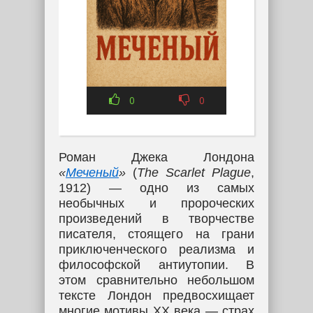
0
0
Роман Джека Лондона
«
Меченый
»
(
The Scarlet Plague
,
1912) — одно из самых
необычных и пророческих
произведений в творчестве
писателя, стоящего на грани
приключенческого реализма и
философской антиутопии. В
этом сравнительно небольшом
тексте Лондон предвосхищает
многие мотивы XX века — страх