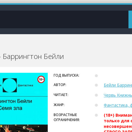
 - Баррингтон Бейли
ГОД ВЫПУСКА:
АВТОР:
Бейли Баррин
ЧИТАЕТ:
Червь Книжн
ЖАНР:
Фантастика, 
ВОЗРАСТНЫЕ
(18+) Внима
ОГРАНИЧЕНИЯ:
только для 
несовершен
СТРОГО ЗАПР