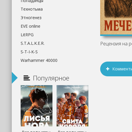
Попаданцы
Технотьма
Этногенез
EVE online
LitRPG
S.T.A.L.K.E.R.
S-T-I-K-S
Warhammer 40000
Коммент
Популярное