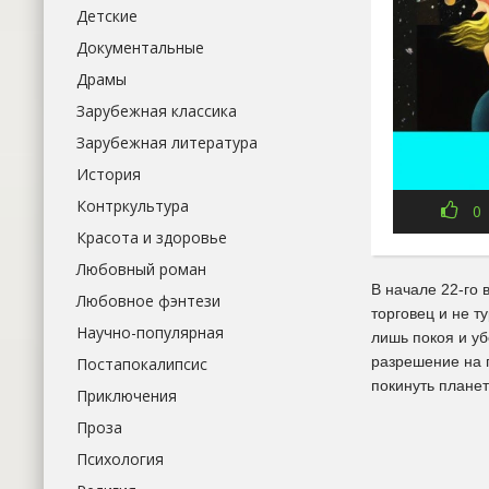
Детские
Документальные
Драмы
Зарубежная классика
Зарубежная литература
История
Контркультура
0
Красота и здоровье
Любовный роман
В начале 22-го 
Любовное фэнтези
торговец и не т
Научно-популярная
лишь покоя и уб
разрешение на п
Постапокалипсис
покинуть плане
Приключения
Проза
Психология