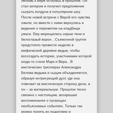
любовь к Вере осталась в прошлом. Он
стал актером и получил предложение
сыграть колдуна в популярном шоу.
После новой встречи с Верой его чувства
ожили, но вместе с ними вернулись и
видения о пережитом на кладбище
ужасе. Ему мерещились серые тени и
белоглазый ворон…Съемочной группе
предстояло провести неделю в
мифической деревне ведьм, чтобы
воссоздать историю, участниками которой
когда-то стали Марк и Вера…В
мистических триллерах Александра
Белова ведьма и сыщик объединяются,
образуя интригующий дуэт, где она
отвечает за мистическую сторону дела, а
он – за материальную. Прошлое тесно
связано с настоящим, воскрешая
воспоминания о пугающих
необъяснимых событиях. Только так
можно понять их подоплеку и