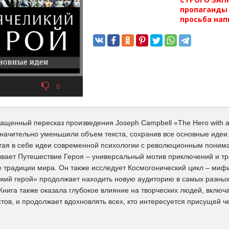
пропаганды 
просьба нап
0
ращенный пересказ произведения Joseph Campbell «The Hero with 
значительно уменьшили объем текста, сохранив все основные идеи
етая в себе идеи современной психологии с революционным поним
вает Путешествие Героя – универсальный мотив приключений и т
 традиции мира. Он также исследует Космогонический цикл – миф
кий герой» продолжает находить новую аудиторию в самых разных 
Книга также оказала глубокое влияние на творческих людей, включ
ов, и продолжает вдохновлять всех, кто интересуется присущей ч