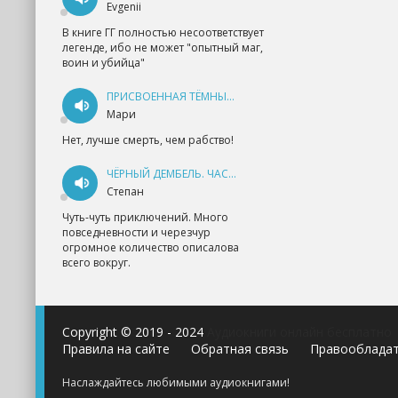
Evgenii
В книге ГГ полностью несоответствует
легенде, ибо не может "опытный маг,
воин и убийца"
ПРИСВОЕННАЯ ТЁМНЫМ. ПРОКЛЯТАЯ ЛЮБОВЬ - АННА ГЕРР
Мари
Нет, лучше смерть, чем рабство!
ЧЁРНЫЙ ДЕМБЕЛЬ. ЧАСТЬ 1 - АНДРЕЙ ФЕДИН
Степан
Чуть-чуть приключений. Много
повседневности и черезчур
огромное количество описалова
всего вокруг.
Copyright © 2019 - 2024
Аудиокниги онлайн бесплатно
Правила на сайте
Обратная связь
Правооблада
Наслаждайтесь любимыми аудиокнигами!