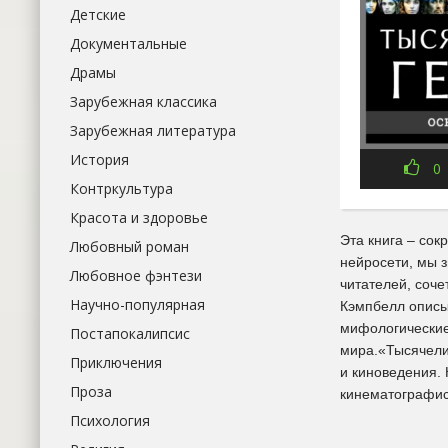
Детские
Документальные
Драмы
Зарубежная классика
Зарубежная литература
История
0
Контркультура
Красота и здоровье
Эта книга – сок
Любовный роман
нейросети, мы 
Любовное фэнтези
читателей, соч
Научно-популярная
Кэмпбелл описы
мифологические
Постапокалипсис
мира.«Тысячели
Приключения
и киноведения. 
Проза
кинематографист
Психология