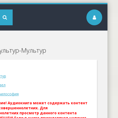
Культур-Мультур
тур
вел
философия
ние! Аудиокнига может содержать контент
совершеннолетних. Для
нолетних просмотр данного контента
ЕЩЕН! Если в книге присутствует наличие