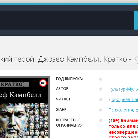
кий герой. Джозеф Кэмпбелл. Кратко - 
ГОД ВЫПУСКА:
АВТОР:
Культур-Муль
ЧИТАЕТ:
Дорофеев Па
ЖАНР:
Психология, 
ВОЗРАСТНЫЕ
(18+) Внима
ОГРАНИЧЕНИЯ:
только для 
несовершен
СТРОГО ЗАПР