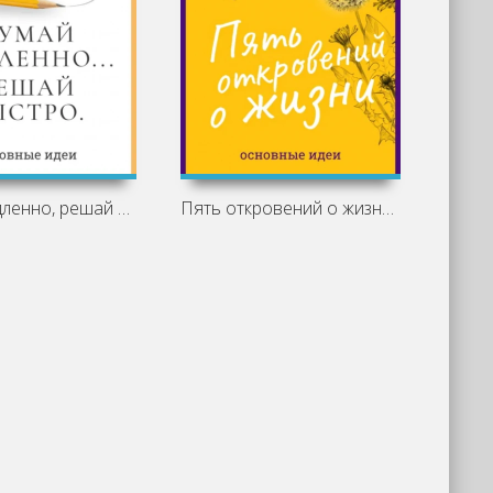
Думай медленно, решай быстро. Даниэль
Пять откровений о жизни. Бронни Вэр.