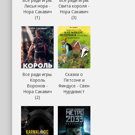
Все ради игры.
Все ради игры.
Лисья нора -
Свита короля -
Нора Сакавич
Нора Сакавич
(1)
(3)
Все ради игры.
Сказки о
Король
Петсоне и
Воронов -
Финдусе - Свен
Нора Сакавич
Нурдквист
(2)