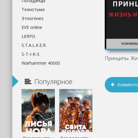
Попаданцы
Технотьма
Этногенез
EVE online
LitRPG
S.T.A.L.K.E.R.
S-T-I-K-S
Warhammer 40000
Популярное
Коммент