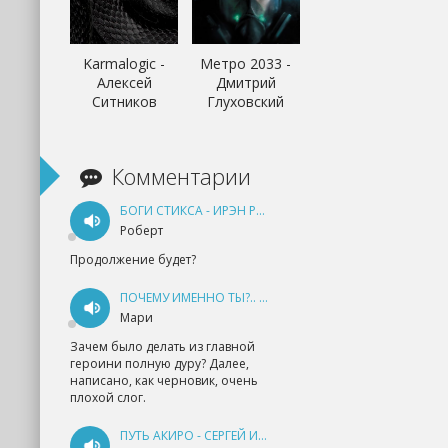
Karmalogic -
Метро 2033 -
Алексей
Дмитрий
Ситников
Глуховский
Комментарии
БОГИ СТИКСА - ИРЭН РУДКЕВИЧ
Роберт
Продолжение будет?
ПОЧЕМУ ИМЕННО ТЫ?.. КНИГА 1 - ЕКАТЕРИНА ЮДИНА
Мари
Зачем было делать из главной
героини полную дуру? Далее,
написано, как черновик, очень
плохой слог.
ПУТЬ АКИРО - СЕРГЕЙ ИЗМАЙЛОВ