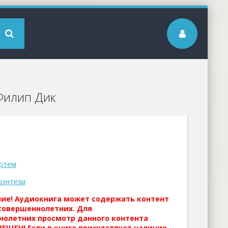
 Филип Дик
ртем
фэнтези
ние! Аудиокнига может содержать контент
совершеннолетних. Для
нолетних просмотр данного контента
ЕЩЕН! Если в книге присутствует наличие