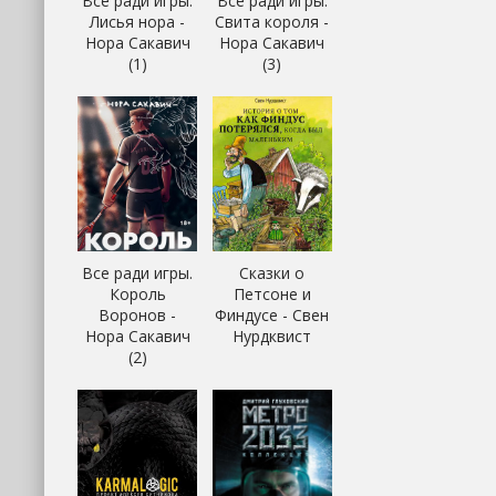
Все ради игры.
Все ради игры.
Лисья нора -
Свита короля -
Нора Сакавич
Нора Сакавич
(1)
(3)
Все ради игры.
Сказки о
Король
Петсоне и
Воронов -
Финдусе - Свен
Нора Сакавич
Нурдквист
(2)