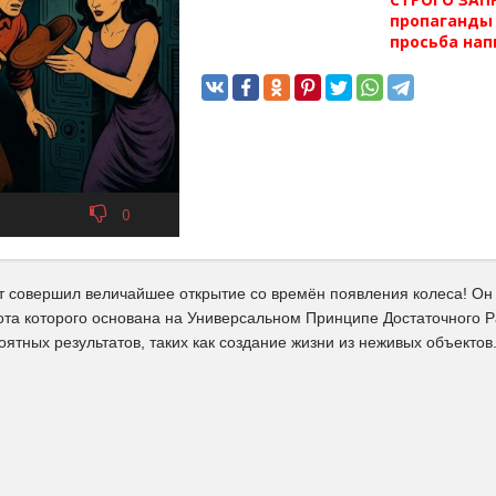
пропаганды 
просьба нап
0
т совершил величайшее открытие со времён появления колеса! Он
ота которого основана на Универсальном Принципе Достаточного 
оятных результатов, таких как создание жизни из неживых объекто