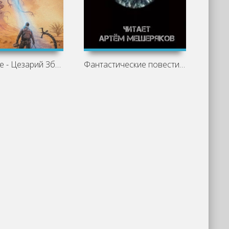
Искажение - Цезарий Збешховский
Фантастические повести и рассказы - Нил