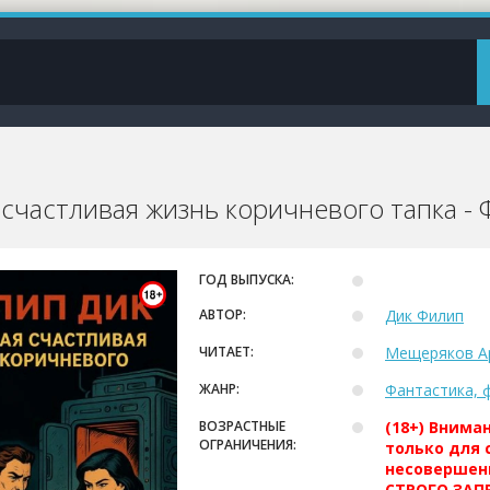
 счастливая жизнь коричневого тапка -
ГОД ВЫПУСКА:
АВТОР:
Дик Филип
ЧИТАЕТ:
Мещеряков А
ЖАНР:
Фантастика, 
ВОЗРАСТНЫЕ
(18+) Внима
ОГРАНИЧЕНИЯ:
только для 
несовершен
СТРОГО ЗАПР