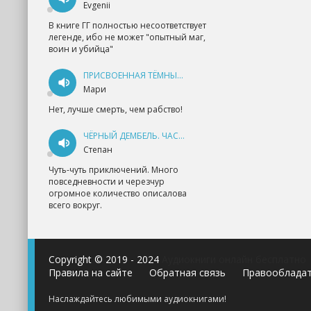
Evgenii
В книге ГГ полностью несоответствует
легенде, ибо не может "опытный маг,
воин и убийца"
ПРИСВОЕННАЯ ТЁМНЫМ. ПРОКЛЯТАЯ ЛЮБОВЬ - АННА ГЕРР
Мари
Нет, лучше смерть, чем рабство!
ЧЁРНЫЙ ДЕМБЕЛЬ. ЧАСТЬ 1 - АНДРЕЙ ФЕДИН
Степан
Чуть-чуть приключений. Много
повседневности и черезчур
огромное количество описалова
всего вокруг.
Copyright © 2019 - 2024
Аудиокниги онлайн бесплатно
Правила на сайте
Обратная связь
Правооблада
Наслаждайтесь любимыми аудиокнигами!