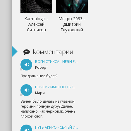
Karmalogic -
Метро 2033 -
Алексей
Дмитрий
Ситников
Глуховский
Комментарии
БОГИ СТИКСА - ИРЭН РУДКЕВИЧ
Роберт
Продолжение будет?
ПОЧЕМУ ИМЕННО ТЫ?.. КНИГА 1 - ЕКАТЕРИНА ЮДИНА
Мари
Зачем было делать из главной
героини полную дуру? Далее,
написано, как черновик, очень
плохой слог.
ПУТЬ АКИРО - СЕРГЕЙ ИЗМАЙЛОВ