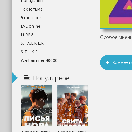
Попаданцы
Технотьма
Этногенез
EVE online
LitRPG
S.T.A.L.K.E.R.
S-T-I-K-S
Warhammer 40000
Коммент
Популярное