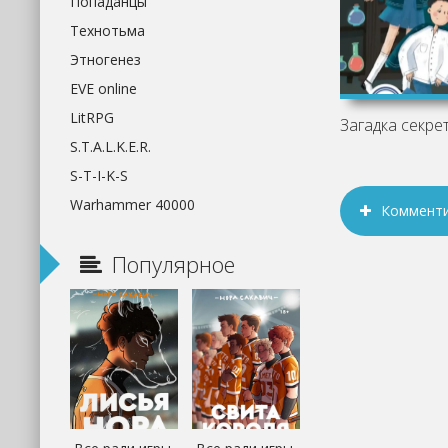
Попаданцы
Технотьма
Этногенез
EVE online
LitRPG
S.T.A.L.K.E.R.
S-T-I-K-S
Warhammer 40000
Коммент
Популярное