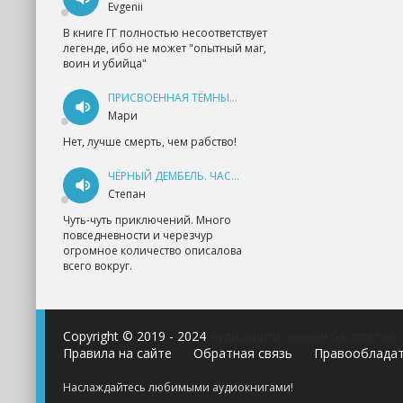
Evgenii
В книге ГГ полностью несоответствует
легенде, ибо не может "опытный маг,
воин и убийца"
ПРИСВОЕННАЯ ТЁМНЫМ. ПРОКЛЯТАЯ ЛЮБОВЬ - АННА ГЕРР
Мари
Нет, лучше смерть, чем рабство!
ЧЁРНЫЙ ДЕМБЕЛЬ. ЧАСТЬ 1 - АНДРЕЙ ФЕДИН
Степан
Чуть-чуть приключений. Много
повседневности и черезчур
огромное количество описалова
всего вокруг.
Copyright © 2019 - 2024
Аудиокниги онлайн бесплатно
Правила на сайте
Обратная связь
Правооблада
Наслаждайтесь любимыми аудиокнигами!