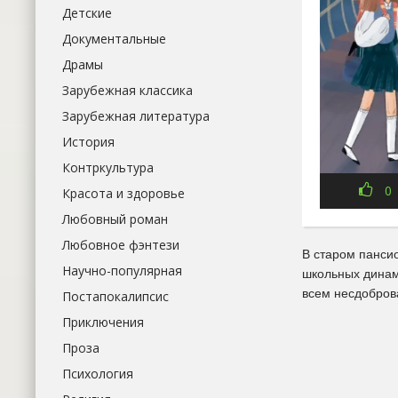
Детские
Документальные
Драмы
Зарубежная классика
Зарубежная литература
История
Контркультура
0
Красота и здоровье
Любовный роман
Любовное фэнтези
В старом панси
Научно-популярная
школьных динам
всем несдоброва
Постапокалипсис
Приключения
Проза
Психология