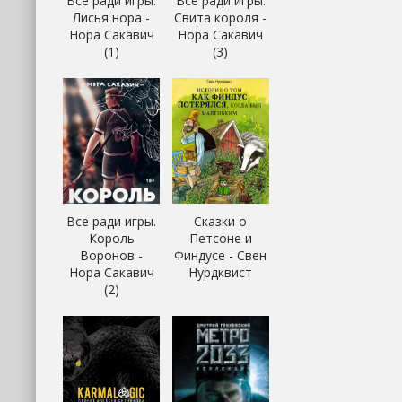
Все ради игры.
Все ради игры.
Лисья нора -
Свита короля -
Нора Сакавич
Нора Сакавич
(1)
(3)
Все ради игры.
Сказки о
Король
Петсоне и
Воронов -
Финдусе - Свен
Нора Сакавич
Нурдквист
(2)