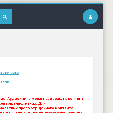
а Светлана
Семен
ние! Аудиокнига может содержать контент
совершеннолетних. Для
нолетних просмотр данного контента
ЕЩЕН! Если в книге присутствует наличие