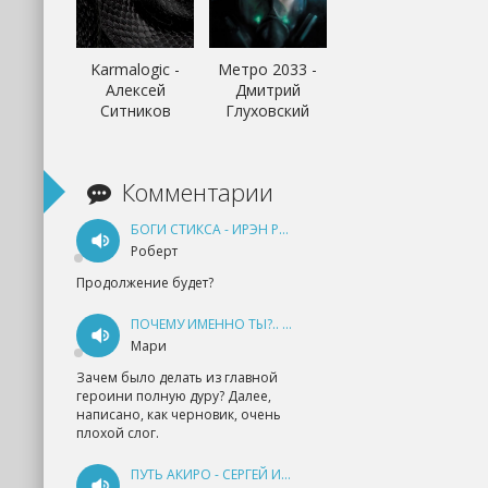
Karmalogic -
Метро 2033 -
Алексей
Дмитрий
Ситников
Глуховский
Комментарии
БОГИ СТИКСА - ИРЭН РУДКЕВИЧ
Роберт
Продолжение будет?
ПОЧЕМУ ИМЕННО ТЫ?.. КНИГА 1 - ЕКАТЕРИНА ЮДИНА
Мари
Зачем было делать из главной
героини полную дуру? Далее,
написано, как черновик, очень
плохой слог.
ПУТЬ АКИРО - СЕРГЕЙ ИЗМАЙЛОВ