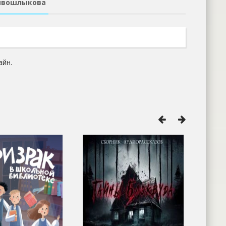
ривошлыкова
айн.