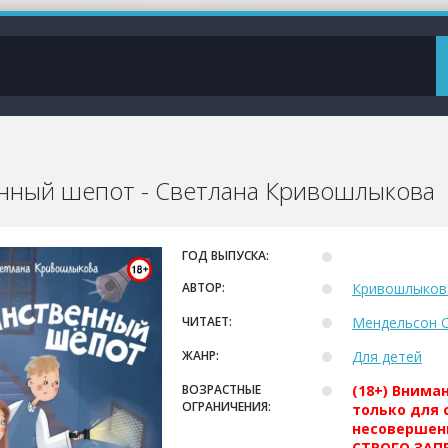
нный шепот - Светлана Кривошлыкова
ГОД ВЫПУСКА:
АВТОР:
Кривошлыков
ЧИТАЕТ:
Мендельсон 
ЖАНР:
Для детей
ВОЗРАСТНЫЕ
(18+) Внима
ОГРАНИЧЕНИЯ:
только для 
несовершен
СТРОГО ЗАПР