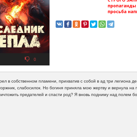
пропаганды 
просьба нап
0
рел в собственном пламени, прихватив с собой в ад три легиона 
оржник, слабосилок. Но богиня приняла мою жертву и вернула на п
ничтожить предателей и спасти род? Я вновь подниму над полем б