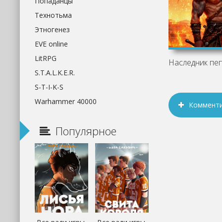
Попаданцы
Технотьма
Этногенез
EVE online
LitRPG
S.T.A.L.K.E.R.
S-T-I-K-S
Warhammer 40000
Коммент
Популярное