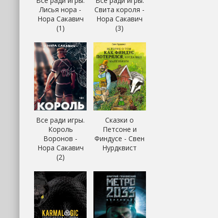
Все ради игры.
Все ради игры.
Лисья нора -
Свита короля -
Нора Сакавич
Нора Сакавич
(1)
(3)
Все ради игры.
Сказки о
Король
Петсоне и
Воронов -
Финдусе - Свен
Нора Сакавич
Нурдквист
(2)