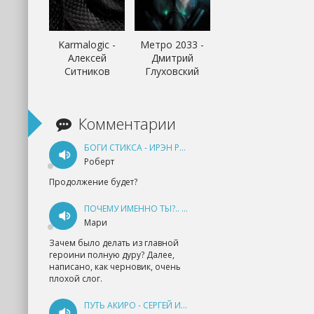
Karmalogic -
Метро 2033 -
Алексей
Дмитрий
Ситников
Глуховский
Комментарии
БОГИ СТИКСА - ИРЭН РУДКЕВИЧ
Роберт
Продолжение будет?
ПОЧЕМУ ИМЕННО ТЫ?.. КНИГА 1 - ЕКАТЕРИНА ЮДИНА
Мари
Зачем было делать из главной
героини полную дуру? Далее,
написано, как черновик, очень
плохой слог.
ПУТЬ АКИРО - СЕРГЕЙ ИЗМАЙЛОВ