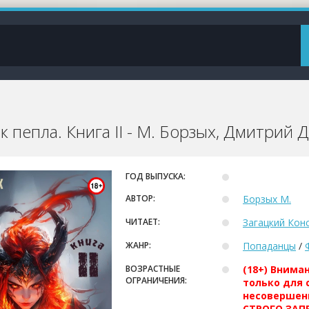
 пепла. Книга II - М. Борзых, Дмитрий 
ГОД ВЫПУСКА:
АВТОР:
Борзых М.
ЧИТАЕТ:
Загацкий Кон
ЖАНР:
Попаданцы
/
ВОЗРАСТНЫЕ
(18+) Внима
ОГРАНИЧЕНИЯ:
только для 
несовершен
СТРОГО ЗАПР