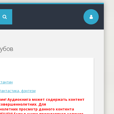
Дубов
стантин
Фантастика, фэнтези
ние! Аудиокнига может содержать контент
совершеннолетних. Для
нолетних просмотр данного контента
ЕЩЕН! Если в книге присутствует наличие