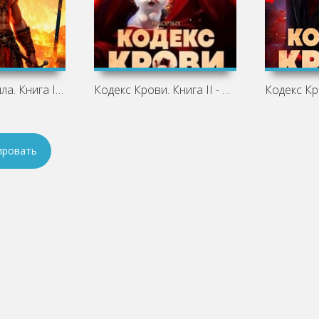
Наследник пепла. Книга I - М. Борзых,
Кодекс Крови. Книга II - М. Борзых
ировать