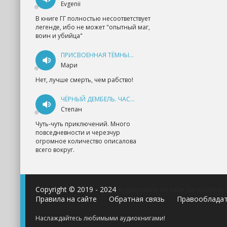
Evgenii
В книге ГГ полностью несоответствует
легенде, ибо не может "опытный маг,
воин и убийца"
ПРИСВОЕННАЯ ТЁМНЫМ. ПРОКЛЯТАЯ ЛЮБОВЬ - АННА ГЕРР
Мари
Нет, лучше смерть, чем рабство!
ЧЁРНЫЙ ДЕМБЕЛЬ. ЧАСТЬ 1 - АНДРЕЙ ФЕДИН
Степан
Чуть-чуть приключений. Много
повседневности и черезчур
огромное количество описалова
всего вокруг.
Copyright © 2019 - 2024
Аудиокниги онлайн бесплатно
Правила на сайте
Обратная связь
Правооблада
Наслаждайтесь любимыми аудиокнигами!