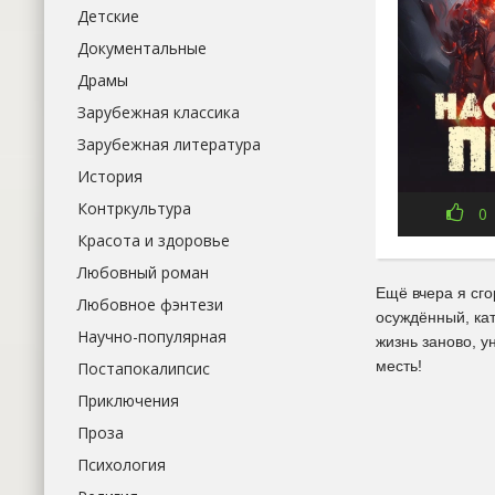
Детские
Документальные
Драмы
Зарубежная классика
Зарубежная литература
История
Контркультура
0
Красота и здоровье
Любовный роман
Ещё вчера я сго
Любовное фэнтези
осуждённый, кат
Научно-популярная
жизнь заново, у
месть!
Постапокалипсис
Приключения
Проза
Психология