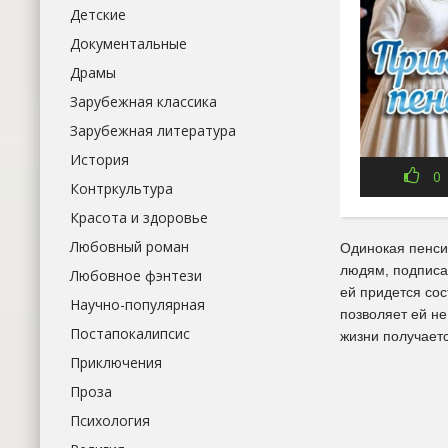
Детские
Документальные
Драмы
Зарубежная классика
Зарубежная литература
История
0
Контркультура
Красота и здоровье
Любовный роман
Одинокая пенси
людям, подписал
Любовное фэнтези
ей придется сос
Научно-популярная
позволяет ей не
Постапокалипсис
жизни получаетс
Приключения
Проза
Психология