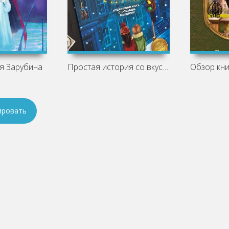
я Зарубина
Простая история со вкусом ванили и тепла
ировать