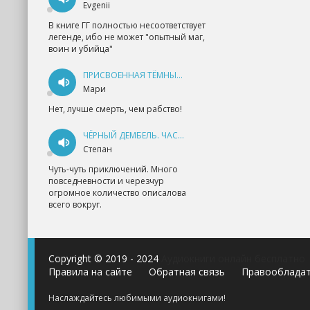
Evgenii
В книге ГГ полностью несоответствует
легенде, ибо не может "опытный маг,
воин и убийца"
ПРИСВОЕННАЯ ТЁМНЫМ. ПРОКЛЯТАЯ ЛЮБОВЬ - АННА ГЕРР
Мари
Нет, лучше смерть, чем рабство!
ЧЁРНЫЙ ДЕМБЕЛЬ. ЧАСТЬ 1 - АНДРЕЙ ФЕДИН
Степан
Чуть-чуть приключений. Много
повседневности и черезчур
огромное количество описалова
всего вокруг.
Copyright © 2019 - 2024
Аудиокниги онлайн бесплатно
Правила на сайте
Обратная связь
Правооблада
Наслаждайтесь любимыми аудиокнигами!