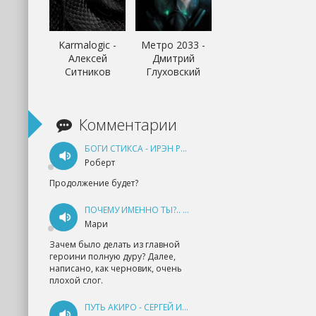
Karmalogic -
Метро 2033 -
Алексей
Дмитрий
Ситников
Глуховский
Комментарии
БОГИ СТИКСА - ИРЭН РУДКЕВИЧ
Роберт
Продолжение будет?
ПОЧЕМУ ИМЕННО ТЫ?.. КНИГА 1 - ЕКАТЕРИНА ЮДИНА
Мари
Зачем было делать из главной
героини полную дуру? Далее,
написано, как черновик, очень
плохой слог.
ПУТЬ АКИРО - СЕРГЕЙ ИЗМАЙЛОВ