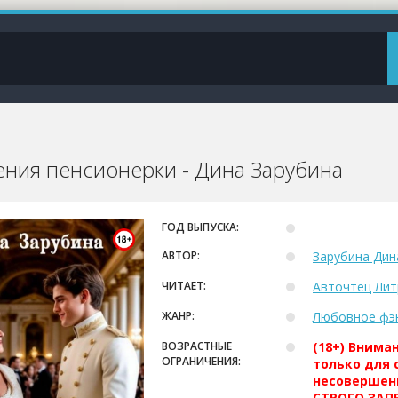
ния пенсионерки - Дина Зарубина
ГОД ВЫПУСКА:
АВТОР:
Зарубина Дин
ЧИТАЕТ:
Авточтец Лит
ЖАНР:
Любовное фэ
ВОЗРАСТНЫЕ
(18+) Внима
ОГРАНИЧЕНИЯ:
только для 
несовершен
СТРОГО ЗАПР