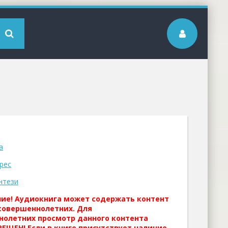
а
рес
нтези
ние! Аудиокнига может содержать контент
совершеннолетних. Для
нолетних просмотр данного контента
ЕЩЕН! Если в книге присутствует наличие