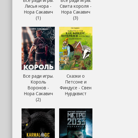
Все ради игры.
Все ради игры.
Лисья нора -
Свита короля -
Нора Сакавич
Нора Сакавич
(1)
(3)
Все ради игры.
Сказки о
Король
Петсоне и
Воронов -
Финдусе - Свен
Нора Сакавич
Нурдквист
(2)