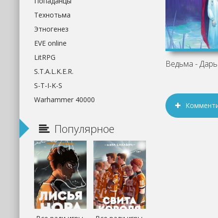
Попаданцы
Технотьма
Этногенез
EVE online
LitRPG
Ведьма - Дарь
S.T.A.L.K.E.R.
S-T-I-K-S
Warhammer 40000
Коммент
Популярное