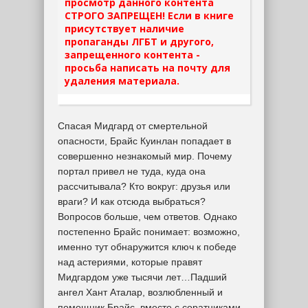
просмотр данного контента
СТРОГО ЗАПРЕЩЕН! Если в книге
присутствует наличие
пропаганды ЛГБТ и другого,
запрещенного контента -
просьба написать на почту для
удаления материала.
Спасая Мидгард от смертельной
опасности, Брайс Куинлан попадает в
совершенно незнакомый мир. Почему
портал привел не туда, куда она
рассчитывала? Кто вокруг: друзья или
враги? И как отсюда выбраться?
Вопросов больше, чем ответов. Однако
постепенно Брайс понимает: возможно,
именно тут обнаружится ключ к победе
над астериями, которые правят
Мидгардом уже тысячи лет…Падший
ангел Хант Аталар, возлюбленный и
помощник Брайс, вместе с соратниками