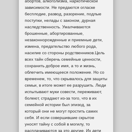
абортов, алкоголизма, наркотической
зависимости. Не предаются огласке
бесплодие, развод, разорение, подлые
поступки, нелады с законом, дурная
наследственность. Умалчиваются
брошенные, абортированные,
незаконнорожденные и приемные дети,
измена, предательство любого рода,
насилие со стороны родственников.Цель
всех тайн сберечь семейные ценности,
сохранить доброе имя, а то и жизнь,
облегчить имеющееся положение. Но со
временем, то, что скрывалось для защиты
семьи, в итоге может ее разрушить. Люди
испытывают муки совести, переживают,
болеют, страдают из-за того, что в их
семейной истории был эпизод, за
который они не могут простить самих
себя. И если совершившие скрытое
уносят тайну с собой в могилу, то
расплачиваются за это другие. Их дети