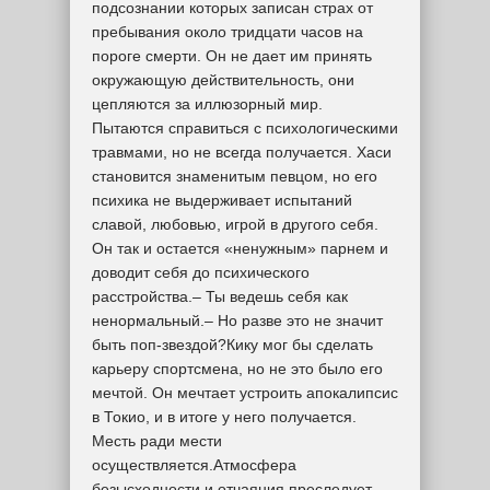
подсознании которых записан страх от
пребывания около тридцати часов на
пороге смерти. Он не дает им принять
окружающую действительность, они
цепляются за иллюзорный мир.
Пытаются справиться с психологическими
травмами, но не всегда получается. Хаси
становится знаменитым певцом, но его
психика не выдерживает испытаний
славой, любовью, игрой в другого себя.
Он так и остается «ненужным» парнем и
доводит себя до психического
расстройства.– Ты ведешь себя как
ненормальный.– Но разве это не значит
быть поп-звездой?Кику мог бы сделать
карьеру спортсмена, но не это было его
мечтой. Он мечтает устроить апокалипсис
в Токио, и в итоге у него получается.
Месть ради мести
осуществляется.Атмосфера
безысходности и отчаяния преследует