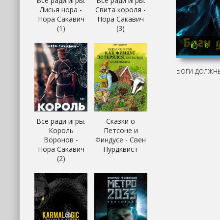
Все ради игры.
Все ради игры.
Лисья нора -
Свита короля -
Нора Сакавич
Нора Сакавич
(1)
(3)
0
Все ради игры.
Сказки о
Король
Петсоне и
Воронов -
Финдусе - Свен
Нора Сакавич
Нурдквист
(2)