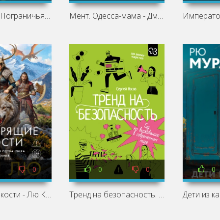
Император Пограничья 6 - Евгений Астахов, Саша Токсик
Мент. Одесса-мама - Дмитрий Дашко
0
0
0
0
Говорящие кости - Лю Кен
Тренд на безопасность. Гид по выживанию в современном мире. Для девочек-подростков - Сергей Носов