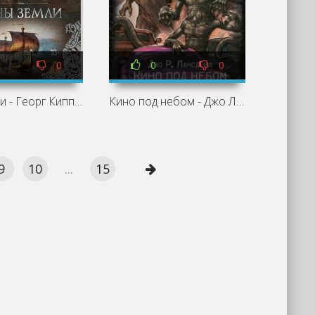
0
0
0
Руны земли - Георг Киппер
Кино под небом - Джо Лансдейл
9
10
...
15