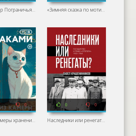
Император Пограничья 5 - Евгений Астахов, Саша Токсик
«Зимняя сказка по мотивам русской классики
0
0
0
Дети из камеры хранения - Рю Мураками
Наследники или ренегаты. Государство и право «оттепели 1953-1964 - Павел Крашенинников