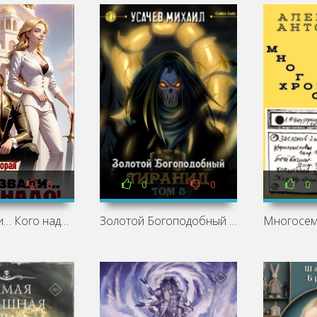
0
0
0
0
Вы призвали… Кого надо! Книга 2 - Виталий Останин
Золотой Богоподобный Тиранид (Том 5) - Михаил Усачев