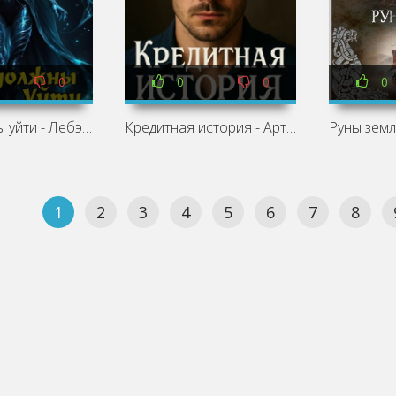
0
0
0
0
Боги должны уйти - Лебэл Дан
Кредитная история - Артур Алехин, Андрей Туркин
1
2
3
4
5
6
7
8