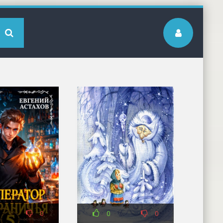
0
0
0