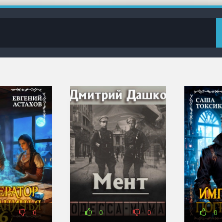
0
0
0
0