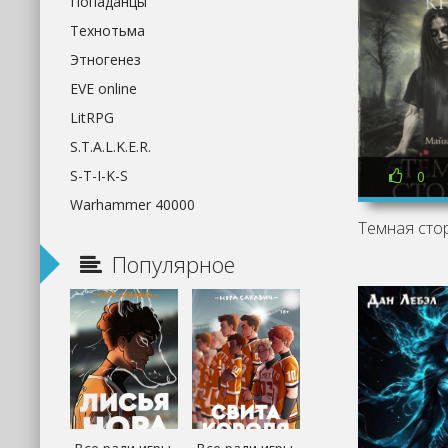
Попаданцы
Технотьма
Этногенез
EVE online
LitRPG
S.T.A.L.K.E.R.
S-T-I-K-S
0
Warhammer 40000
Популярное