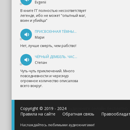
Evgenii
В книге ГГ полностью несоответствует
легенде, ибо не может "опытный маг,
воин и убийца"
ПРИСВОЕННАЯ ТЁМНЫМ. ПРОКЛЯТАЯ ЛЮБОВЬ - АННА ГЕРР
Мари
Нет, лучше смерть, чем рабство!
ЧЁРНЫЙ ДЕМБЕЛЬ. ЧАСТЬ 1 - АНДРЕЙ ФЕДИН
Степан
Чуть-чуть приключений. Много
повседневности и черезчур
огромное количество описалова
всего вокруг.
Copyright © 2019 - 2024
Аудиокниги онлайн бесплатно
Правила на сайте
Обратная связь
Правооблада
Наслаждайтесь любимыми аудиокнигами!