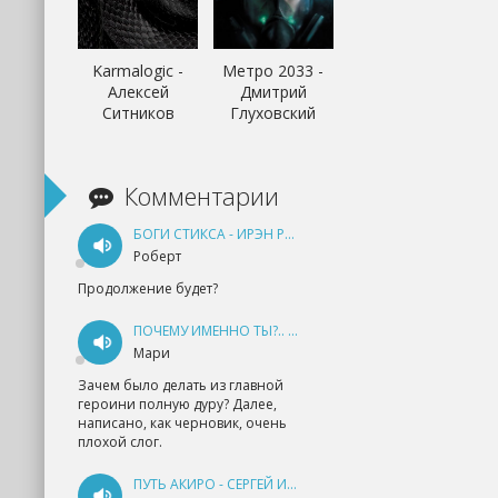
Karmalogic -
Метро 2033 -
Алексей
Дмитрий
Ситников
Глуховский
Комментарии
БОГИ СТИКСА - ИРЭН РУДКЕВИЧ
Роберт
Продолжение будет?
ПОЧЕМУ ИМЕННО ТЫ?.. КНИГА 1 - ЕКАТЕРИНА ЮДИНА
Мари
Зачем было делать из главной
героини полную дуру? Далее,
написано, как черновик, очень
плохой слог.
ПУТЬ АКИРО - СЕРГЕЙ ИЗМАЙЛОВ