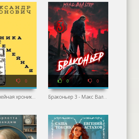
0
0
0
Многосемейная хроника - Александр Антонович
Браконьер 3 - Макс Вальтер