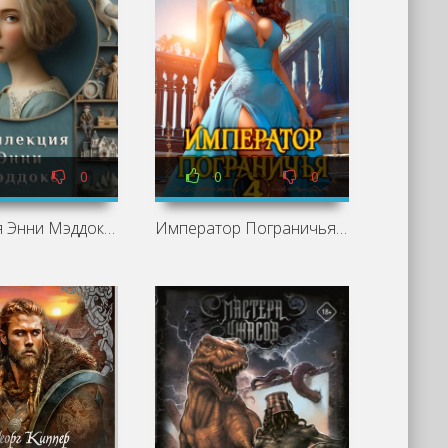
0
0
0
Коллекция Энни Мэддокс - Шарлотта Брандиш
Император Пограничья 4 - Евгений Астахов, Саша Токсик