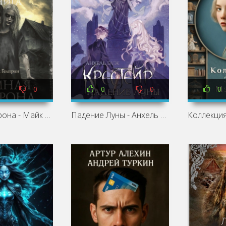
0
0
0
0
Темная сторона - Майк Гелприн
Падение Луны - Анхель Блэк