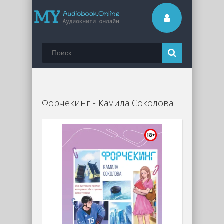
Форчекинг - Камила Соколова