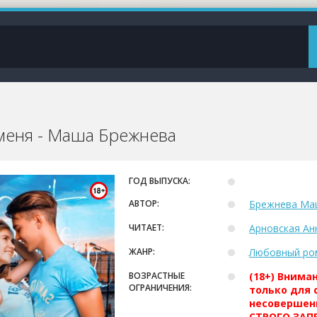
меня - Маша Брежнева
ГОД ВЫПУСКА:
АВТОР:
Брежнева Ма
ЧИТАЕТ:
Арновская Ан
ЖАНР:
Любовный ро
ВОЗРАСТНЫЕ
(18+) Внима
ОГРАНИЧЕНИЯ:
только для 
несовершен
СТРОГО ЗАПР