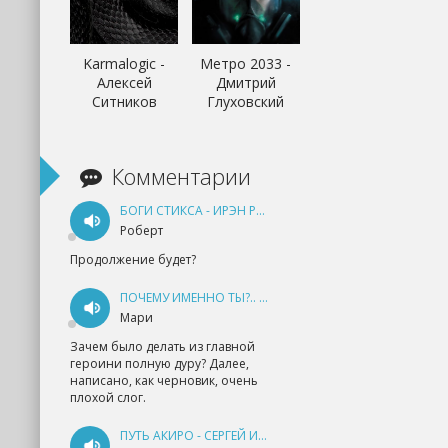
Karmalogic -
Метро 2033 -
Алексей
Дмитрий
Ситников
Глуховский
Комментарии
БОГИ СТИКСА - ИРЭН РУДКЕВИЧ
Роберт
Продолжение будет?
ПОЧЕМУ ИМЕННО ТЫ?.. КНИГА 1 - ЕКАТЕРИНА ЮДИНА
Мари
Зачем было делать из главной
героини полную дуру? Далее,
написано, как черновик, очень
плохой слог.
ПУТЬ АКИРО - СЕРГЕЙ ИЗМАЙЛОВ