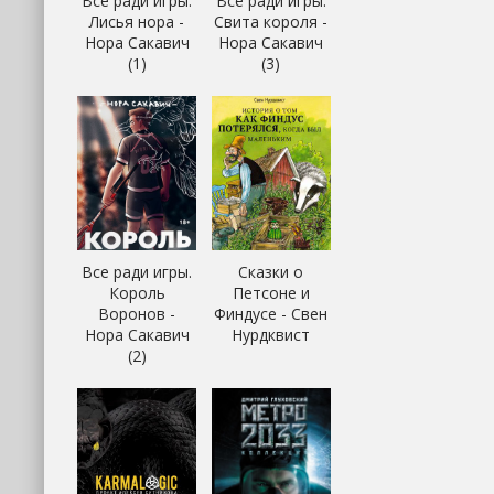
Все ради игры.
Все ради игры.
Лисья нора -
Свита короля -
Нора Сакавич
Нора Сакавич
(1)
(3)
Все ради игры.
Сказки о
Король
Петсоне и
Воронов -
Финдусе - Свен
Нора Сакавич
Нурдквист
(2)