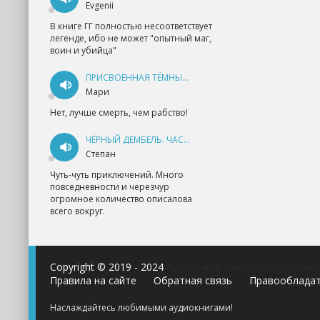
Evgenii
В книге ГГ полностью несоответствует
легенде, ибо не может "опытный маг,
воин и убийца"
ПРИСВОЕННАЯ ТЁМНЫМ. ПРОКЛЯТАЯ ЛЮБОВЬ - АННА ГЕРР
Мари
Нет, лучше смерть, чем рабство!
ЧЁРНЫЙ ДЕМБЕЛЬ. ЧАСТЬ 1 - АНДРЕЙ ФЕДИН
Степан
Чуть-чуть приключений. Много
повседневности и черезчур
огромное количество описалова
всего вокруг.
Copyright © 2019 - 2024
Аудиокниги онлайн бесплатно
Правила на сайте
Обратная связь
Правооблада
Наслаждайтесь любимыми аудиокнигами!