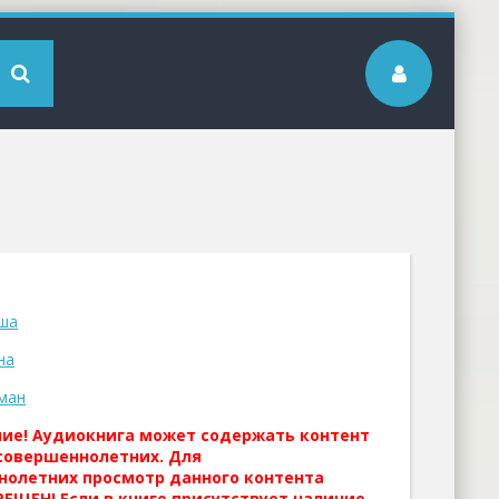
ша
на
ман
ние! Аудиокнига может содержать контент
совершеннолетних. Для
нолетних просмотр данного контента
ЕЩЕН! Если в книге присутствует наличие