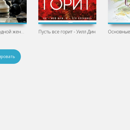
Пять мужчин одной женщины - Ирина
Пусть все горит - Уилл Дин
ировать