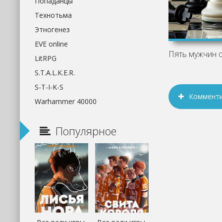
Попаданцы
Технотьма
Этногенез
EVE online
LitRPG
S.T.A.L.K.E.R.
S-T-I-K-S
Коммент
Warhammer 40000
Популярное