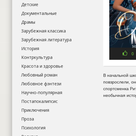
Детские
Документальные
Драмы
Зарубежная классика
Зарубежная литература
История
0
Контркультура
Красота и здоровье
Любовный роман
В начальной шко
повзрослели, о
Любовное фэнтези
спортсменка Ри
Научно-популярная
необычная исто
Постапокалипсис
Приключения
Проза
Психология