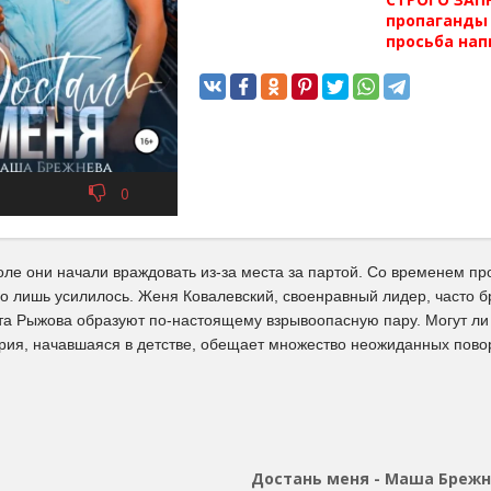
пропаганды 
просьба нап
0
ле они начали враждовать из-за места за партой. Со временем про
но лишь усилилось. Женя Ковалевский, своенравный лидер, часто
та Рыжова образуют по-настоящему взрывоопасную пару. Могут ли 
рия, начавшаяся в детстве, обещает множество неожиданных пово
Достань меня - Маша Бреж