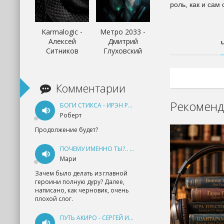
роль, как и сам 
Karmalogic -
Метро 2033 -
Алексей
Дмитрий
Ситников
Глуховский
Комментарии
Рекоменд
БОГИ СТИКСА - ИРЭН РУДКЕВИЧ
Роберт
Продолжение будет?
ПОЧЕМУ ИМЕННО ТЫ?.. КНИГА 1 - ЕКАТЕРИНА ЮДИНА
Мари
Зачем было делать из главной
героини полную дуру? Далее,
написано, как черновик, очень
плохой слог.
ПУТЬ АКИРО - СЕРГЕЙ ИЗМАЙЛОВ