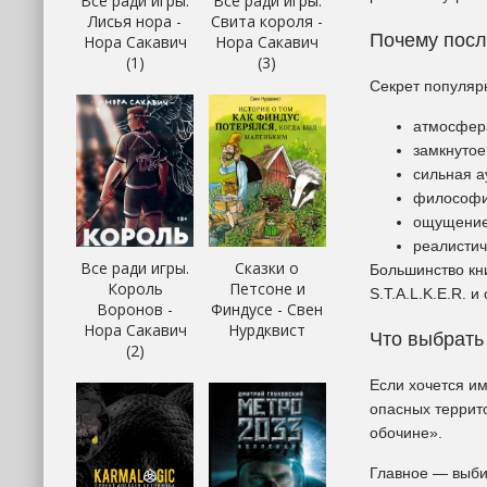
Все ради игры.
Все ради игры.
Лисья нора -
Свита короля -
Почему посл
Нора Сакавич
Нора Сакавич
(1)
(3)
Секрет популяр
атмосфера
замкнутое
сильная а
философи
ощущение
реалистич
Все ради игры.
Сказки о
Большинство кн
Король
Петсоне и
S.T.A.L.K.E.R. 
Воронов -
Финдусе - Свен
Нора Сакавич
Нурдквист
Что выбрать
(2)
Если хочется и
опасных террито
обочине».
Главное — выбир