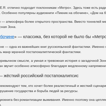
.E.R. отлично подходит поклонникам «Метро». Здесь тоже есть ра
ь. Особенно популярны аудиокниги «Пикник на обочине», «Дом на б
е — атмосфера более открытого пространства. Вместо тоннелей ме
сная Зона.
обочине
» — классика, без которой не было бы «Метр
не — одна из важнейших книг русскоязычной фантастики. Именно о
сь жанр мрачной постапокалиптической фантастики.
привычном смысле, а умная и тревожная история о загадочной Зон
ан звучит особенно атмосферно благодаря медленному напряжени
— жёсткий российский постапокалипсис
екомендуют тем, кто хочет более реалистичный и жесткий сценари
зрушение государства и борьба людей за ресурсы.
диокнига без романтизации выживания. Именно поэтому она цепля
.