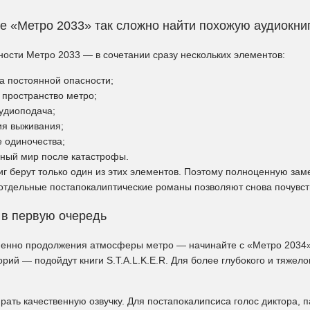
е «Метро 2033» так сложно найти похожую аудиокни
ности Метро 2033 — в сочетании сразу нескольких элементов:
 постоянной опасности;
 пространство метро;
удиоподача;
я выживания;
 одиночества;
ный мир после катастрофы.
иг берут только один из этих элементов. Поэтому полноценную зам
и отдельные постапокалиптические романы позволяют снова почувс
 в первую очередь
менно продолжения атмосферы метро — начинайте с «Метро 2034»
рий — подойдут книги S.T.A.L.K.E.R. Для более глубокого и тяжел
ать качественную озвучку. Для постапокалипсиса голос диктора, п