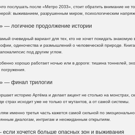
что послушать после «Метро 2033», стоит обратить внимание не то
ерой: выживанием, разрушенным миром, психологическим напряж
» — логичное продолжение истории
амый очевидный вариант для тех, кто не хочет покидать знакомую
офии, одиночества и размышлений о человеческой природе. Книга
апокалипсис под другим углом.
бенно хорошо работает ночью или в дороге: тишина тоннелей, эхо
 погружения.
» — финал трилогии
ршает историю Артёма и делает акцент не столько на монстрах, ск
где страх исходит уже не только от мутантов, а от самой системы.
лям именно третья часть кажется самой сильной по эмоционально
оянным диалогам, интригам и неожиданным открытиям.
— если хочется больше опасных зон и выживания