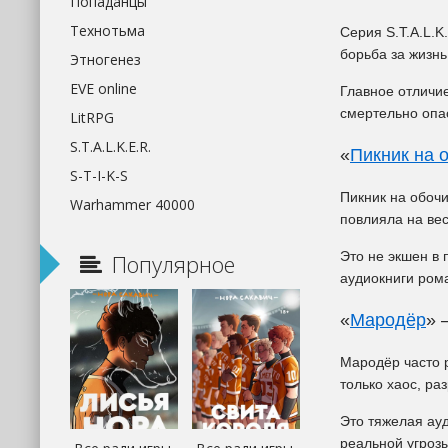
Попаданцы
Технотьма
Серия S.T.A.L.K
борьба за жизн
Этногенез
EVE online
Главное отличи
смертельно опа
LitRPG
S.T.A.L.K.E.R.
«
Пикник на 
S-T-I-K-S
Пикник на обочи
Warhammer 40000
повлияла на ве
Это не экшен в 
Популярное
аудиокниги ром
«
Мародёр
» 
Мародёр часто р
только хаос, ра
Это тяжелая ау
реальной угрозы