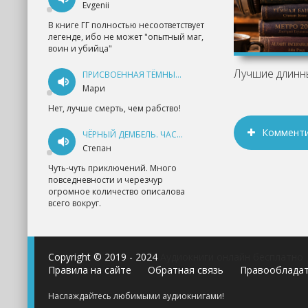
Evgenii
В книге ГГ полностью несоответствует
легенде, ибо не может "опытный маг,
воин и убийца"
ПРИСВОЕННАЯ ТЁМНЫМ. ПРОКЛЯТАЯ ЛЮБОВЬ - АННА ГЕРР
Мари
Нет, лучше смерть, чем рабство!
Коммент
ЧЁРНЫЙ ДЕМБЕЛЬ. ЧАСТЬ 1 - АНДРЕЙ ФЕДИН
Степан
Чуть-чуть приключений. Много
повседневности и черезчур
огромное количество описалова
всего вокруг.
Copyright © 2019 - 2024
Аудиокниги онлайн бесплатно
Правила на сайте
Обратная связь
Правооблада
Наслаждайтесь любимыми аудиокнигами!