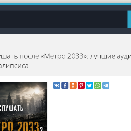
ушать после «Метро 2033»: лучшие ауд
алипсиса