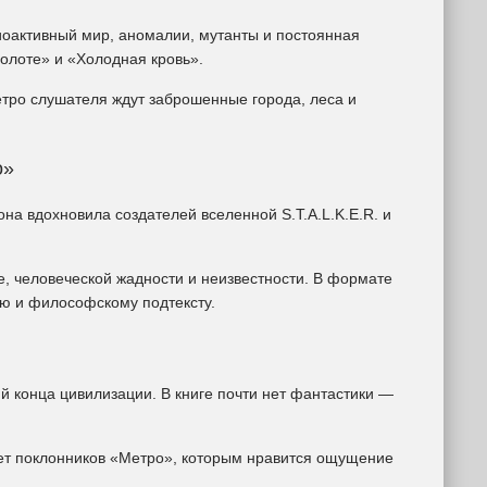
диоактивный мир, аномалии, мутанты и постоянная
олоте» и «Холодная кровь».
тро слушателя ждут заброшенные города, леса и
о»
на вдохновила создателей вселенной S.T.A.L.K.E.R. и
е, человеческой жадности и неизвестности. В формате
ю и философскому подтексту.
й конца цивилизации. В книге почти нет фантастики —
ет поклонников «Метро», которым нравится ощущение