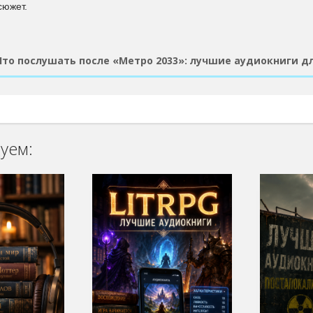
сюжет.
Что послушать после «Метро 2033»: лучшие аудиокниги д
уем: