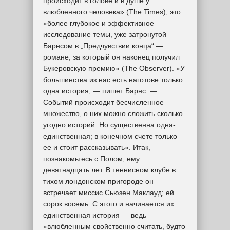
происходит в голове и в душе у
влюбленного человека» (The Times); это
«более глубокое и эффективное
исследование темы, уже затронутой
Барнсом в „Предчувствии конца“ —
романе, за который он наконец получил
Букеровскую премию» (The Observer). «У
большинства из нас есть наготове только
одна история, — пишет Барнс. —
Событий происходит бесчисленное
множество, о них можно сложить сколько
угодно историй. Но существенна одна-
единственная; в конечном счете только
ее и стоит рассказывать». Итак,
познакомьтесь с Полом; ему
девятнадцать лет. В теннисном клубе в
тихом лондонском пригороде он
встречает миссис Сьюзен Маклауд; ей
сорок восемь. С этого и начинается их
единственная история — ведь
«влюбленным свойственно считать, будто