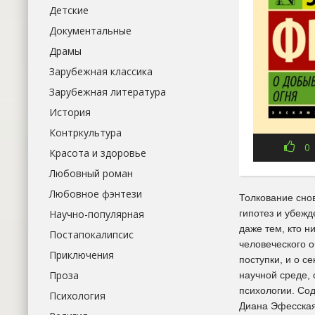
Детские
Документальные
Драмы
Зарубежная классика
Зарубежная литература
История
Контркультура
0
Красота и здоровье
Любовный роман
Любовное фэнтези
Толкование сно
Научно-популярная
гипотез и убежд
даже тем, кто н
Постапокалипсис
человеческого 
Приключения
поступки, и о с
Проза
научной среде,
психологии. Со
Психология
Диана Эфесская