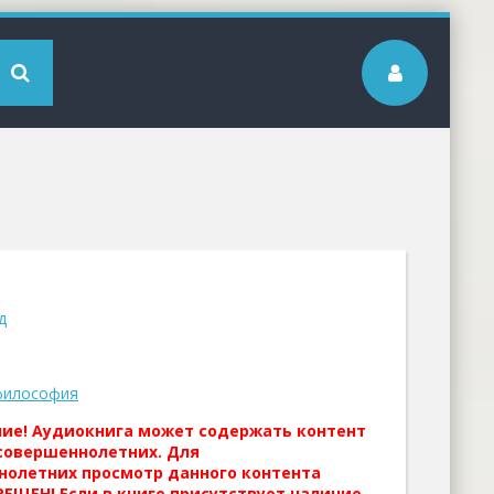
д
философия
ние! Аудиокнига может содержать контент
совершеннолетних. Для
нолетних просмотр данного контента
ЕЩЕН! Если в книге присутствует наличие