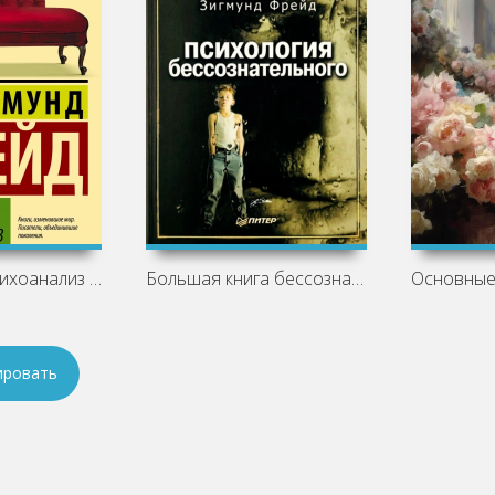
Введение в психоанализ - Зигмунд Фрейд
Большая книга бессознательного. Ключ к
ировать