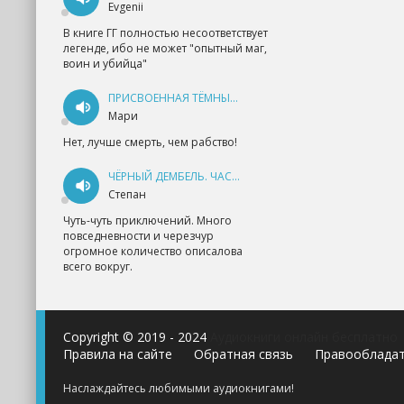
Evgenii
В книге ГГ полностью несоответствует
легенде, ибо не может "опытный маг,
воин и убийца"
ПРИСВОЕННАЯ ТЁМНЫМ. ПРОКЛЯТАЯ ЛЮБОВЬ - АННА ГЕРР
Мари
Нет, лучше смерть, чем рабство!
ЧЁРНЫЙ ДЕМБЕЛЬ. ЧАСТЬ 1 - АНДРЕЙ ФЕДИН
Степан
Чуть-чуть приключений. Много
повседневности и черезчур
огромное количество описалова
всего вокруг.
Copyright © 2019 - 2024
Аудиокниги онлайн бесплатно
Правила на сайте
Обратная связь
Правооблада
Наслаждайтесь любимыми аудиокнигами!