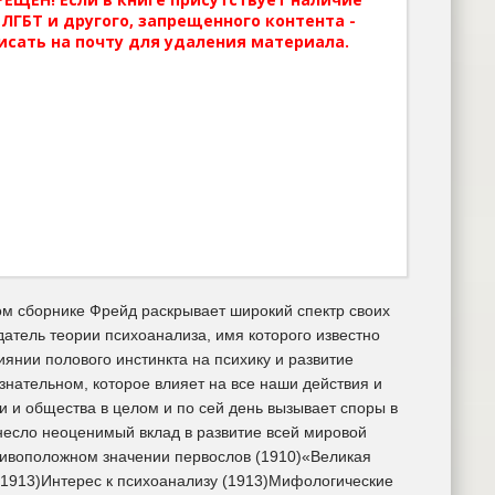
ЛГБТ и другого, запрещенного контента -
исать на почту для удаления материала.
ом сборнике Фрейд раскрывает широкий спектр своих
датель теории психоанализа, имя которого известно
лиянии полового инстинкта на психику и развитие
нательном, которое влияет на все наши действия и
и и общества в целом и по сей день вызывает споры в
несло неоценимый вклад в развитие всей мировой
тивоположном значении первослов (1910)«Великая
(1913)Интерес к психоанализу (1913)Мифологические