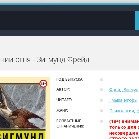
нии огня - Зигмунд Фрейд
ГОД ВЫПУСКА:
АВТОР:
Фрейд Зигмун
ЧИТАЕТ:
Гмыза Игорь
ЖАНР:
Психология, 
ВОЗРАСТНЫЕ
(18+) Внима
ОГРАНИЧЕНИЯ:
только для 
несовершен
СТРОГО ЗАПР