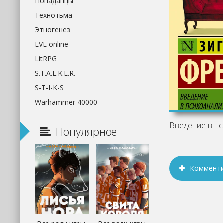
Попаданцы
Технотьма
Этногенез
EVE online
LitRPG
S.T.A.L.K.E.R.
S-T-I-K-S
Warhammer 40000
Популярное
Коммент