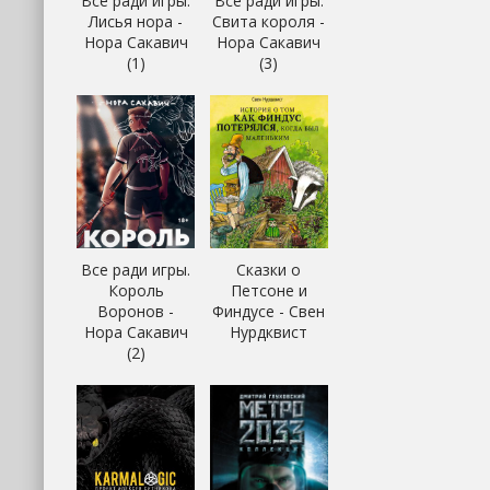
Все ради игры.
Все ради игры.
Лисья нора -
Свита короля -
Нора Сакавич
Нора Сакавич
(1)
(3)
Все ради игры.
Сказки о
Король
Петсоне и
Воронов -
Финдусе - Свен
Нора Сакавич
Нурдквист
(2)