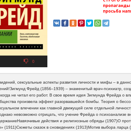
пропаганды 
просьба нап
0
видений, сексуальные аспекты развития личности и мифы – в данн
ений!Зигмунд Фрейд (1856–1939) – знаменитый врач-психиатр, соз
икогда не читал его работ. В свое время идея Зигмунда Фрейда о в
общества произвела эффект разорвавшейся бомбы. Теория о бессоз
ексуальном влечении как главной движущей силе отдельной личност
 однако невозможно отрицать, что учение Фрейда о психоанализе в
держаниеНавязчивые действия и религиозные обряды (1907)О про
» (1911)Сюжеты сказок в сновидениях (1913)Мотив выбора ларца 