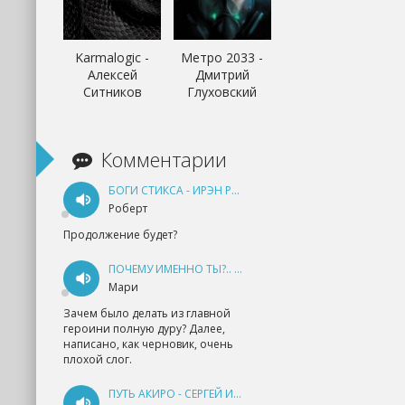
Karmalogic -
Метро 2033 -
Алексей
Дмитрий
Ситников
Глуховский
Комментарии
БОГИ СТИКСА - ИРЭН РУДКЕВИЧ
Роберт
Продолжение будет?
ПОЧЕМУ ИМЕННО ТЫ?.. КНИГА 1 - ЕКАТЕРИНА ЮДИНА
Мари
Зачем было делать из главной
героини полную дуру? Далее,
написано, как черновик, очень
плохой слог.
ПУТЬ АКИРО - СЕРГЕЙ ИЗМАЙЛОВ