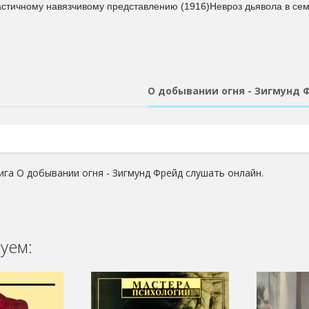
астичному навязчивому представлению (1916)Невроз дьявола в сем
О добывании огня - Зигмунд 
ига О добывании огня - Зигмунд Фрейд слушать онлайн.
уем: