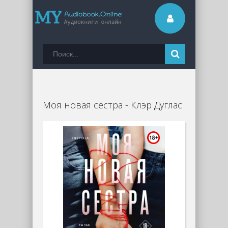
Моя новая сестра - Клэр Дуглас