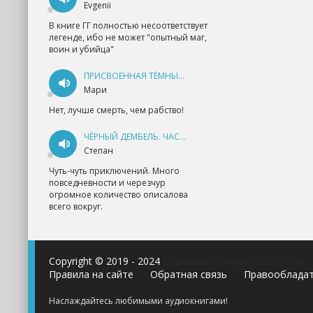
Evgenii
В книге ГГ полностью несоответствует
легенде, ибо не может "опытный маг,
воин и убийца"
ПРИСВОЕННАЯ ТЁМНЫМ. ПРОКЛЯТАЯ ЛЮБОВЬ - АННА ГЕРР
Мари
Нет, лучше смерть, чем рабство!
ЧЁРНЫЙ ДЕМБЕЛЬ. ЧАСТЬ 1 - АНДРЕЙ ФЕДИН
Степан
Чуть-чуть приключений. Много
повседневности и черезчур
огромное количество описалова
всего вокруг.
Copyright © 2019 - 2024
Аудиокниги онлайн бесплатно
Правила на сайте
Обратная связь
Правооблада
Наслаждайтесь любимыми аудиокнигами!