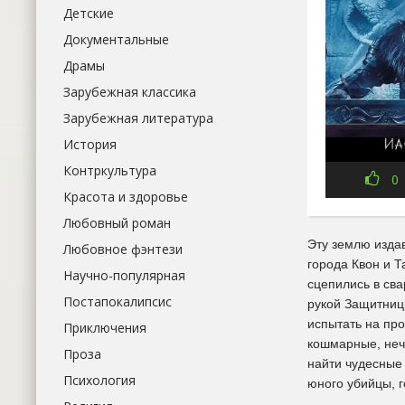
Детские
Документальные
Драмы
Зарубежная классика
Зарубежная литература
История
Контркультура
0
Красота и здоровье
Любовный роман
Эту землю издав
Любовное фэнтези
города Квон и Т
Научно-популярная
сцепились в сва
Постапокалипсис
рукой Защитниц
испытать на про
Приключения
кошмарные, неч
Проза
найти чудесные
Психология
юного убийцы, г