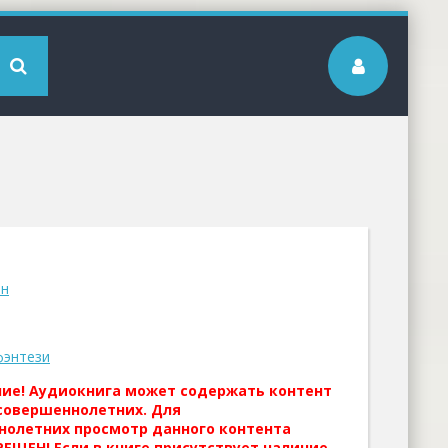
ан
фэнтези
ние! Аудиокнига может содержать контент
совершеннолетних. Для
нолетних просмотр данного контента
ЕЩЕН! Если в книге присутствует наличие