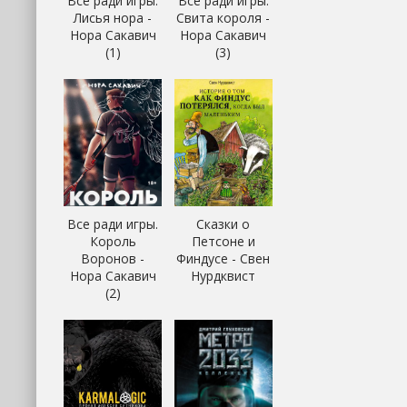
Все ради игры.
Все ради игры.
Лисья нора -
Свита короля -
Нора Сакавич
Нора Сакавич
(1)
(3)
Все ради игры.
Сказки о
Король
Петсоне и
Воронов -
Финдусе - Свен
Нора Сакавич
Нурдквист
(2)