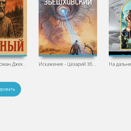
Рецензия на роман Джека Лондона
Искажение - Цезарий Збешховский
ировать