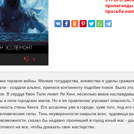
пропаганды 
просьба нап
0
на терзали войны. Мелкие государства, княжества и уделы сражали
али - создали альянс, принеся континенту подобие покоя. Было эт
ре. В сердце Квон Тали лежит Ли Хенг, несколько веков наслажда
ы и пяти городских магов. Но и ее правлению угрожает опасность
чность стены Хенга. Его ассасины уже в городе; хуже того, под его 
еловеческие силы. Тень неуверенности накрыла всех, чудовища р
 возможности, сказал бы недавно проникший в город юный маг - да
отового на все, чтобы доказать свое мастерство.