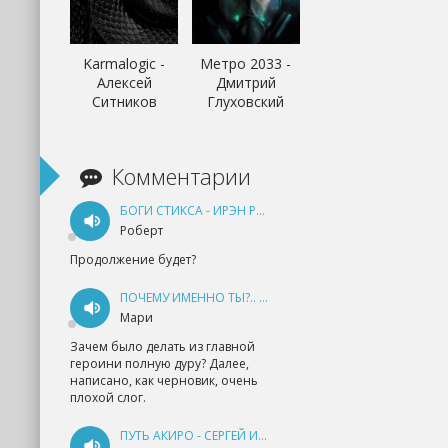
Karmalogic -
Метро 2033 -
Алексей
Дмитрий
Ситников
Глуховский
Комментарии
БОГИ СТИКСА - ИРЭН РУДКЕВИЧ
Роберт
Продолжение будет?
ПОЧЕМУ ИМЕННО ТЫ?.. КНИГА 1 - ЕКАТЕРИНА ЮДИНА
Мари
Зачем было делать из главной
героини полную дуру? Далее,
написано, как черновик, очень
плохой слог.
ПУТЬ АКИРО - СЕРГЕЙ ИЗМАЙЛОВ