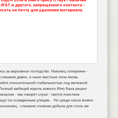
ЛГБТ и другого, запрещенного контента -
исать на почту для удаления материала.
сь за верховное господство. Наконец соперники -
о слишком давно, и ныне местные силы вновь
вшийся относительной стабильностью под железной
. Полный амбиций король южного Итко Кана решил
началом - как говорят слухи - таятся поистине
ыщут по осажденным улицам... Но среди хаоса можно
льхонезец - слишком сложная добыча для столь же