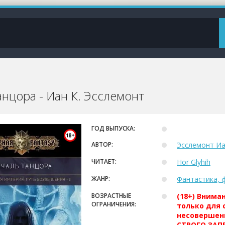
нцора - Иан К. Эсслемонт
ГОД ВЫПУСКА:
АВТОР:
Эсслемонт И
ЧИТАЕТ:
Hor Glyhih
ЖАНР:
Фантастика, 
ВОЗРАСТНЫЕ
(18+) Внима
ОГРАНИЧЕНИЯ:
только для 
несовершен
СТРОГО ЗАПР