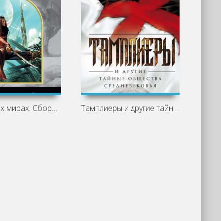
На дальних мирах. Сборник - Роберт
Тамплиеры и другие тайные общества
Тайны