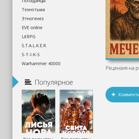
Попаданцы
Технотьма
Этногенез
EVE online
LitRPG
S.T.A.L.K.E.R.
S-T-I-K-S
Warhammer 40000
Популярное
Коммент