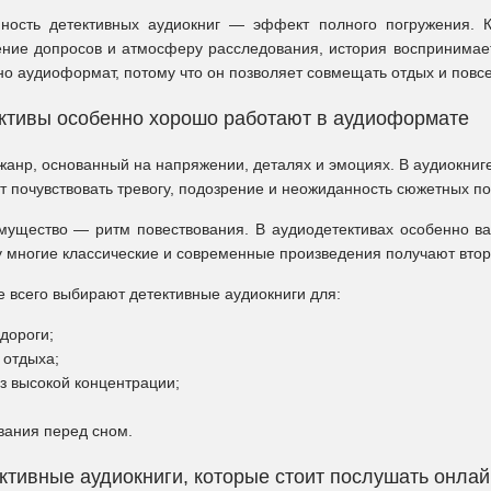
нность детективных аудиокниг — эффект полного погружения. 
ение допросов и атмосферу расследования, история воспринимае
о аудиоформат, потому что он позволяет совмещать отдых и повсе
ктивы особенно хорошо работают в аудиоформате
жанр, основанный на напряжении, деталях и эмоциях. В аудиокниге
т почувствовать тревогу, подозрение и неожиданность сюжетных п
ущество — ритм повествования. В аудиодетективах особенно важ
 многие классические и современные произведения получают втору
 всего выбирают детективные аудиокниги для:
 дороги;
 отдыха;
з высокой концентрации;
вания перед сном.
ктивные аудиокниги, которые стоит послушать онлай