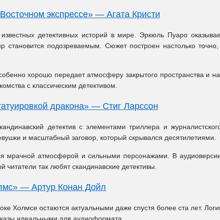
 Восточном экспрессе» — Агата Кристи
известных детективных историй в мире. Эркюль Пуаро оказывает
р становится подозреваемым. Сюжет построен настолько точно
обенно хорошо передает атмосферу закрытого пространства и на
комства с классическим детективом.
татуировкой дракона» — Стиг Ларссон
андинавский детектив с элементами триллера и журналистског
евушки и масштабный заговор, который скрывался десятилетиями.
ся мрачной атмосферой и сильными персонажами. В аудиоверси
ый читатели так любят скандинавские детективы.
мс» — Артур Конан Дойл
оке Холмсе остаются актуальными даже спустя более ста лет. Логи
сказы идеальными для аудиоформата.