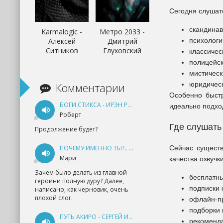
Сегодня слушат
скандинав
Karmalogic -
Метро 2033 -
Алексей
Дмитрий
психологи
Ситников
Глуховский
классичес
полицейск
мистическ
Комментарии
юридичес
Особенно быст
БОГИ СТИКСА - ИРЭН РУДКЕВИЧ
идеально подхо
Роберт
Где слушать
Продолжение будет?
ПОЧЕМУ ИМЕННО ТЫ?.. КНИГА 1 - ЕКАТЕРИНА ЮДИНА
Сейчас существ
Мари
качества озвучк
Зачем было делать из главной
бесплатны
героини полную дуру? Далее,
подписки 
написано, как черновик, очень
плохой слог.
офлайн-п
подборки 
ПУТЬ АКИРО - СЕРГЕЙ ИЗМАЙЛОВ
рекоменда