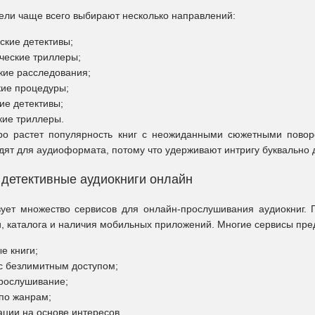
ели чаще всего выбирают несколько направлений:
ские детективы;
ческие триллеры;
кие расследования;
ие процедуры;
ие детективы;
кие триллеры.
ро растет популярность книг с неожиданными сюжетными повор
дят для аудиоформата, потому что удерживают интригу буквально 
 детективные аудиокниги онлайн
ует множество сервисов для онлайн-прослушивания аудиокниг.
и, каталога и наличия мобильных приложений. Многие сервисы пре
е книги;
с безлимитным доступом;
рослушивание;
по жанрам;
ции на основе интересов.