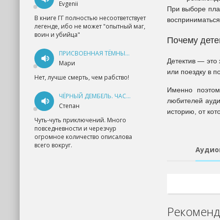
Evgenii
При выборе плат
В книге ГГ полностью несоответствует
восприниматься 
легенде, ибо не может "опытный маг,
воин и убийца"
Почему дете
ПРИСВОЕННАЯ ТЁМНЫМ. ПРОКЛЯТАЯ ЛЮБОВЬ - АННА ГЕРР
Детектив — это
Мари
или поездку в п
Нет, лучше смерть, чем рабство!
Именно поэтом
ЧЁРНЫЙ ДЕМБЕЛЬ. ЧАСТЬ 1 - АНДРЕЙ ФЕДИН
любителей ауди
Степан
историю, от ко
Чуть-чуть приключений. Много
повседневности и черезчур
огромное количество описалова
всего вокруг.
Аудио
Рекоменд