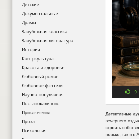
Детские
Документальные
Драмы
Зарубежная классика
Зарубежная литература
История
Контркультура
Красота и здоровье
Любовный роман
Любовное фэнтези
0
Научно-популярная
Постапокалипсис
Приключения
Детективные ау
вечернего отды
Проза
строить собств
Психология
поиске, так и в