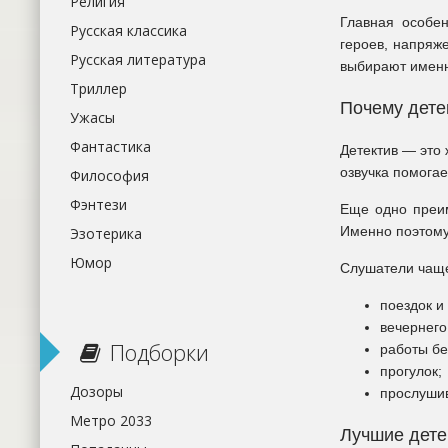
Религия
Главная особе
Русская классика
героев, напряж
Русская литература
выбирают именн
Триллер
Почему дете
Ужасы
Фантастика
Детектив — это 
озвучка помогае
Философия
Фэнтези
Еще одно преим
Именно поэтому
Эзотерика
Юмор
Слушатели чаще
поездок и
вечернего
Подборки
работы бе
прогулок;
Дозоры
прослуши
Метро 2033
Лучшие дете