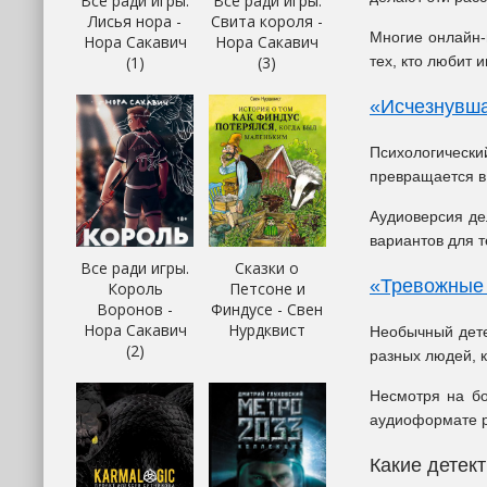
Все ради игры.
Все ради игры.
Лисья нора -
Свита короля -
Многие онлайн-
Нора Сакавич
Нора Сакавич
(1)
(3)
тех, кто любит 
«Исчезнувш
Психологически
превращается в
Аудиоверсия де
вариантов для 
Все ради игры.
Сказки о
«Тревожные
Король
Петсоне и
Воронов -
Финдусе - Свен
Нора Сакавич
Нурдквист
Необычный дете
(2)
разных людей, 
Несмотря на бо
аудиоформате р
Какие детек