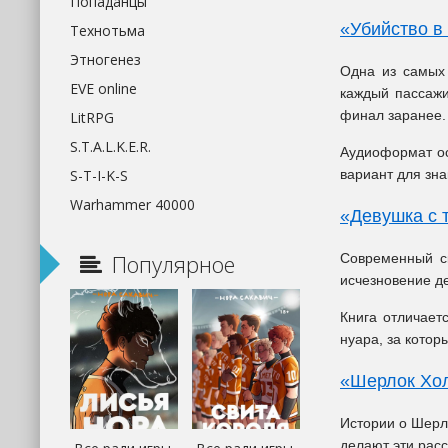
Попаданцы
«Убийство в
Технотьма
Этногенез
Одна из самых 
EVE online
каждый пассажи
финал заранее.
LitRPG
S.T.A.L.K.E.R.
Аудиоформат ос
S-T-I-K-S
вариант для зна
Warhammer 40000
«Девушка с 
Популярное
Современный ск
исчезновение д
Книга отличает
нуара, за котор
«Шерлок Хол
Истории о Шерл
делают эти рас