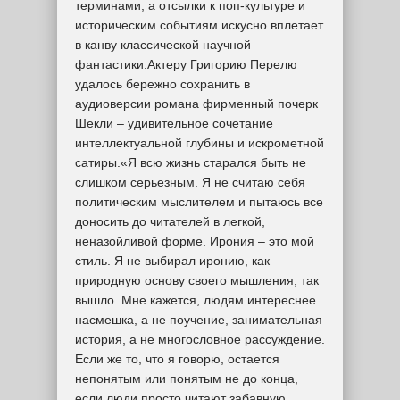
терминами, а отсылки к поп-культуре и
историческим событиям искусно вплетает
в канву классической научной
фантастики.Актеру Григорию Перелю
удалось бережно сохранить в
аудиоверсии романа фирменный почерк
Шекли – удивительное сочетание
интеллектуальной глубины и искрометной
сатиры.«Я всю жизнь старался быть не
слишком серьезным. Я не считаю себя
политическим мыслителем и пытаюсь все
доносить до читателей в легкой,
неназойливой форме. Ирония – это мой
стиль. Я не выбирал иронию, как
природную основу своего мышления, так
вышло. Мне кажется, людям интереснее
насмешка, а не поучение, занимательная
история, а не многословное рассуждение.
Если же то, что я говорю, остается
непонятым или понятым не до конца,
если люди просто читают забавную