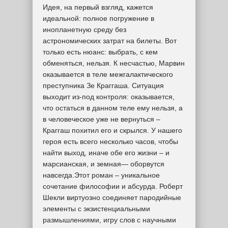
Идея, на первый взгляд, кажется
идеальной: полное погружение в
инопланетную среду без
астрономических затрат на билеты. Вот
только есть нюанс: выбрать, с кем
обменяться, нельзя. К несчастью, Марвин
оказывается в теле межгалактического
преступника Зе Краггаша. Ситуация
выходит из-под контроля: оказывается,
что остаться в данном теле ему нельзя, а
в человеческое уже не вернуться –
Краггаш похитил его и скрылся. У нашего
героя есть всего несколько часов, чтобы
найти выход, иначе обе его жизни – и
марсианская, и земная— оборвутся
навсегда.Этот роман – уникальное
сочетание философии и абсурда. Роберт
Шекли виртуозно соединяет пародийные
элементы с экзистенциальными
размышлениями, игру слов с научными