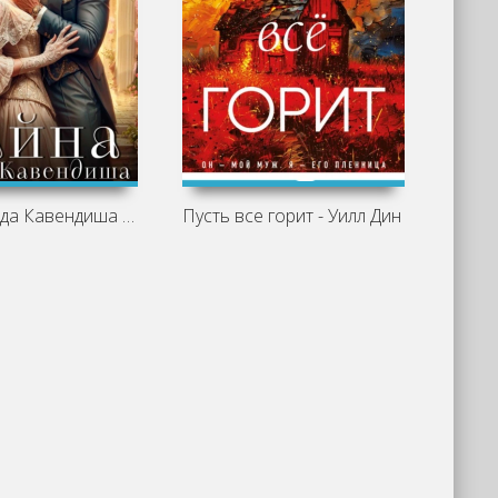
Тайна лорда Кавендиша - Татьяна Ма
Пусть все горит - Уилл Дин