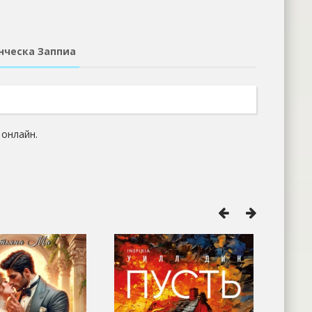
нческа Заппиа
 онлайн.