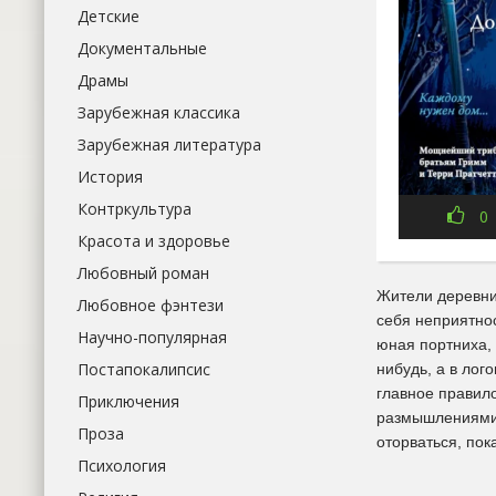
Детские
Документальные
Драмы
Зарубежная классика
Зарубежная литература
История
Контркультура
0
Красота и здоровье
Любовный роман
Жители деревни 
Любовное фэнтези
себя неприятнос
Научно-популярная
юная портниха, 
Постапокалипсис
нибудь, а в лог
главное правил
Приключения
размышлениями о
Проза
оторваться, пок
Психология