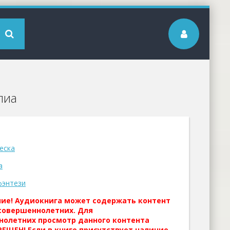
пиа
еска
а
фэнтези
ние! Аудиокнига может содержать контент
совершеннолетних. Для
нолетних просмотр данного контента
ЕЩЕН! Если в книге присутствует наличие