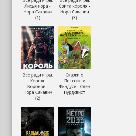
Все ради игры.
Все ради игры.
Лисья нора -
Свита короля -
Нора Сакавич
Нора Сакавич
(1)
(3)
Все ради игры.
Сказки о
Король
Петсоне и
Воронов -
Финдусе - Свен
Нора Сакавич
Нурдквист
(2)