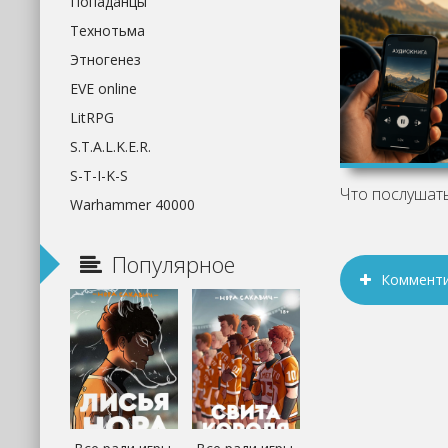
Попаданцы
Технотьма
Этногенез
EVE online
LitRPG
S.T.A.L.K.E.R.
S-T-I-K-S
Warhammer 40000
Популярное
Коммент