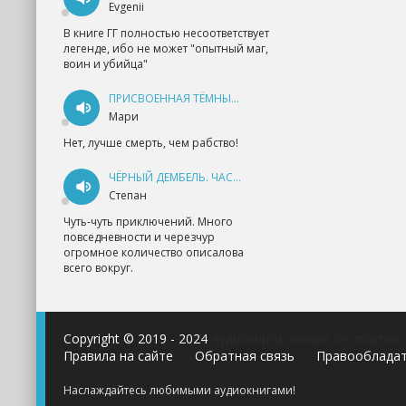
Evgenii
В книге ГГ полностью несоответствует
легенде, ибо не может "опытный маг,
воин и убийца"
ПРИСВОЕННАЯ ТЁМНЫМ. ПРОКЛЯТАЯ ЛЮБОВЬ - АННА ГЕРР
Мари
Нет, лучше смерть, чем рабство!
ЧЁРНЫЙ ДЕМБЕЛЬ. ЧАСТЬ 1 - АНДРЕЙ ФЕДИН
Степан
Чуть-чуть приключений. Много
повседневности и черезчур
огромное количество описалова
всего вокруг.
Copyright © 2019 - 2024
Аудиокниги онлайн бесплатно
Правила на сайте
Обратная связь
Правооблада
Наслаждайтесь любимыми аудиокнигами!