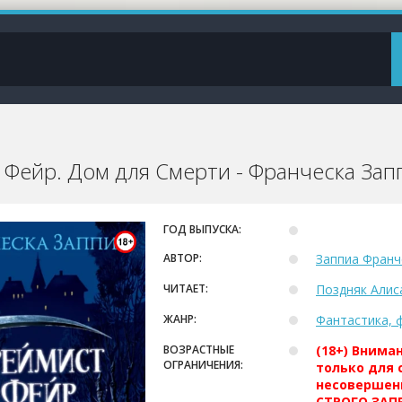
 Фейр. Дом для Смерти - Франческа Зап
ГОД ВЫПУСКА:
АВТОР:
Заппиа Франч
ЧИТАЕТ:
Поздняк Алис
ЖАНР:
Фантастика, 
ВОЗРАСТНЫЕ
(18+) Внима
ОГРАНИЧЕНИЯ:
только для 
несовершен
СТРОГО ЗАПР