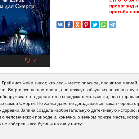
пропаганды 
просьба нап
0
Греймист Фейр знают, что лес – место опасное, прошитое магией, 
ти. Ва`рги всегда настороже, они жаждут заблудших невинных душ.
обнаруживает на дороге тело соседского мальчишки, она отправляет
ово самой Смерти. Но Хайке даже не догадывается, какая череда с
о деревни.Заппиа создала изобретательную детективную историю
 человеческой природе и, конечно, о вечном поиске места, котор
а не соберешь все бусины на одну нитку.