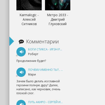
Karmalogic -
Метро 2033 -
Алексей
Дмитрий
Ситников
Глуховский
Комментарии
БОГИ СТИКСА - ИРЭН РУДКЕВИЧ
Роберт
Продолжение будет?
ПОЧЕМУ ИМЕННО ТЫ?.. КНИГА 1 - ЕКАТЕРИНА ЮДИНА
Мари
Зачем было делать из главной
героини полную дуру? Далее,
написано, как черновик, очень
плохой слог.
ПУТЬ АКИРО - СЕРГЕЙ ИЗМАЙЛОВ