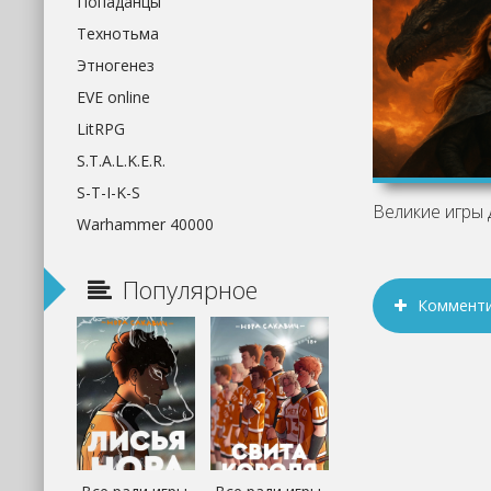
Попаданцы
Технотьма
Этногенез
EVE online
LitRPG
S.T.A.L.K.E.R.
S-T-I-K-S
Warhammer 40000
Популярное
Коммент