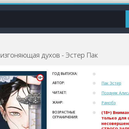
 изгоняющая духов - Эстер Пак
ГОД ВЫПУСКА:
АВТОР:
Пак Эстер
ЧИТАЕТ:
Поздняк Алис
ЖАНР:
Ранобэ
ВОЗРАСТНЫЕ
(18+) Внима
ОГРАНИЧЕНИЯ:
только для 
несовершен
СТРОГО ЗАПР