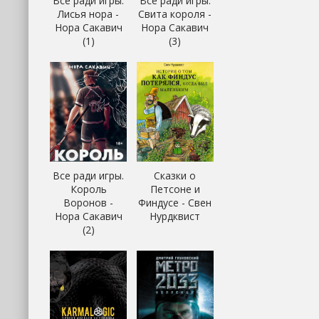
Все ради игры.
Все ради игры.
Лисья нора -
Свита короля -
Нора Сакавич
Нора Сакавич
(1)
(3)
Все ради игры.
Сказки о
Король
Петсоне и
Воронов -
Финдусе - Свен
Нора Сакавич
Нурдквист
(2)