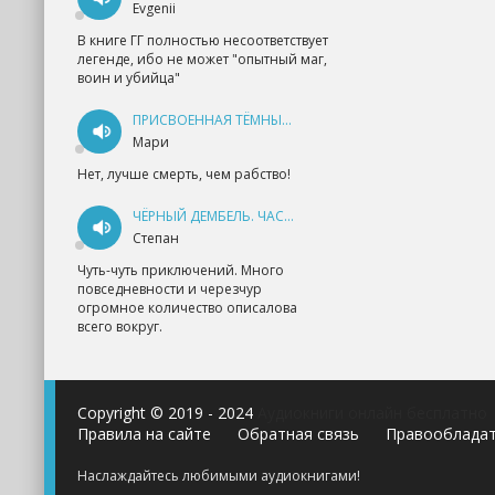
Evgenii
В книге ГГ полностью несоответствует
легенде, ибо не может "опытный маг,
воин и убийца"
ПРИСВОЕННАЯ ТЁМНЫМ. ПРОКЛЯТАЯ ЛЮБОВЬ - АННА ГЕРР
Мари
Нет, лучше смерть, чем рабство!
ЧЁРНЫЙ ДЕМБЕЛЬ. ЧАСТЬ 1 - АНДРЕЙ ФЕДИН
Степан
Чуть-чуть приключений. Много
повседневности и черезчур
огромное количество описалова
всего вокруг.
Copyright © 2019 - 2024
Аудиокниги онлайн бесплатно
Правила на сайте
Обратная связь
Правооблада
Наслаждайтесь любимыми аудиокнигами!