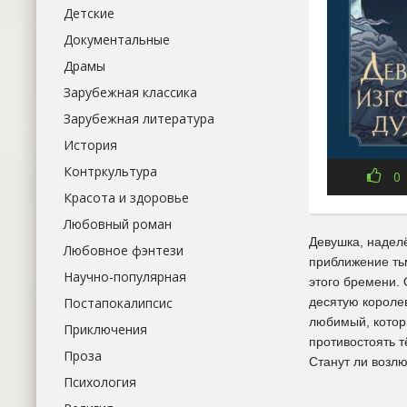
Детские
Документальные
Драмы
Зарубежная классика
Зарубежная литература
История
Контркультура
0
Красота и здоровье
Любовный роман
Девушка, надел
Любовное фэнтези
приближение ть
Научно-популярная
этого бремени. 
десятую королев
Постапокалипсис
любимый, котор
Приключения
противостоять т
Проза
Станут ли возл
Психология