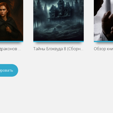
Великие игры драконов — Натали Лансон:
Тайны Блэквуда 8 (Сборник)
ировать