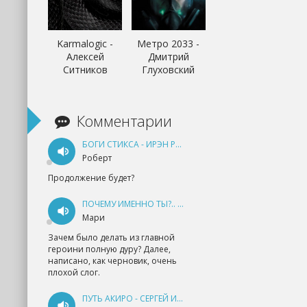
Karmalogic -
Метро 2033 -
Алексей
Дмитрий
Ситников
Глуховский
Комментарии
БОГИ СТИКСА - ИРЭН РУДКЕВИЧ
Роберт
Продолжение будет?
ПОЧЕМУ ИМЕННО ТЫ?.. КНИГА 1 - ЕКАТЕРИНА ЮДИНА
Мари
Зачем было делать из главной
героини полную дуру? Далее,
написано, как черновик, очень
плохой слог.
ПУТЬ АКИРО - СЕРГЕЙ ИЗМАЙЛОВ