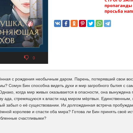
пропаганды 
просьба нап
0
ённая с рождения необычным даром. Парень, потерявший свои вос
мы? Сомун Бин способна видеть духи и мир загробного бытия с са
Однако, когда мир живых оказывается в опасности, она вынуждена 
у ада, стремящуюся к власти над миром мёртвых. Единственным, к
ый забыл о её существовании. Их долгожданная встреча пробуждает
ёмной королеве и спасти оба мира? Готова ли Бин принять своё и
юбленные счастливыми?