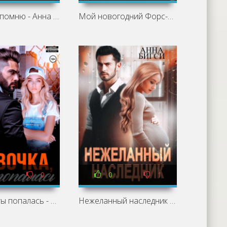
Я тебя не помню - Анна Бигси
Мой новогодний Форс-Мажор - Анна Бигси
0
0
1
Девочка, ты попалась - Анна Бигси
Нежеланный наследник - Анна Бигси