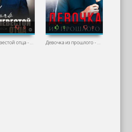
0
0
0
Ночь с невестой отца - Анна Бигси
Девочка из прошлого - Анна Бигси