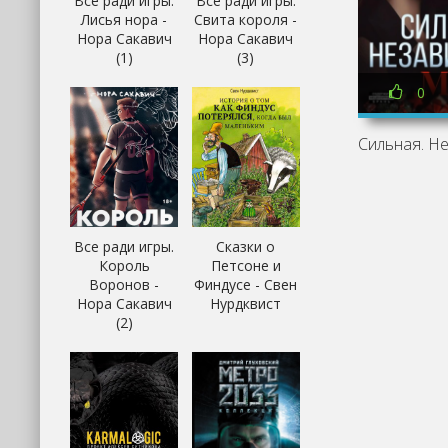
Все ради игры.
Все ради игры.
Лисья нора -
Свита короля -
Нора Сакавич
Нора Сакавич
(1)
(3)
0
Все ради игры.
Сказки о
Король
Петсоне и
Воронов -
Финдусе - Свен
Нора Сакавич
Нурдквист
(2)