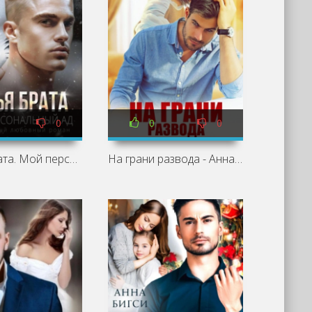
0
0
0
Семья брата. Мой персональный ад - Анна Бигси, Елена Львова
На грани развода - Анна Бигси