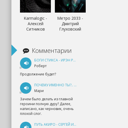
Karmalogic -
Метро 2033 -
Алексей
Дмитрий
Ситников
Глуховский
Комментарии
БОГИ СТИКСА - ИРЭН РУДКЕВИЧ
Роберт
Продолжение будет?
ПОЧЕМУ ИМЕННО ТЫ?.. КНИГА 1 - ЕКАТЕРИНА ЮДИНА
Мари
Зачем было делать из главной
героини полную дуру? Далее,
написано, как черновик, очень
плохой слог.
ПУТЬ АКИРО - СЕРГЕЙ ИЗМАЙЛОВ