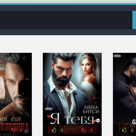
0
0
0
0