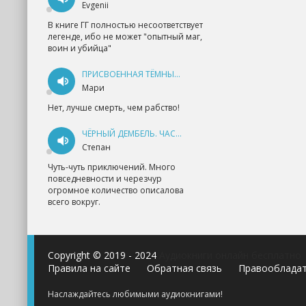
Evgenii
В книге ГГ полностью несоответствует
легенде, ибо не может "опытный маг,
воин и убийца"
ПРИСВОЕННАЯ ТЁМНЫМ. ПРОКЛЯТАЯ ЛЮБОВЬ - АННА ГЕРР
Мари
Нет, лучше смерть, чем рабство!
ЧЁРНЫЙ ДЕМБЕЛЬ. ЧАСТЬ 1 - АНДРЕЙ ФЕДИН
Степан
Чуть-чуть приключений. Много
повседневности и черезчур
огромное количество описалова
всего вокруг.
Copyright © 2019 - 2024
Аудиокниги онлайн бесплатно
Правила на сайте
Обратная связь
Правооблада
Наслаждайтесь любимыми аудиокнигами!