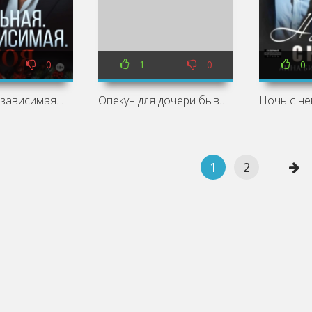
0
1
0
0
Сильная. Независимая. Моя - Анна Бигси
Опекун для дочери бывшей - Анна Бигси
1
2