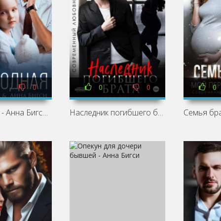
0
0
0
0
(Не) родная - Анна Бигси, Елена Львова
Наследник погибшего брата - Анна Бигси