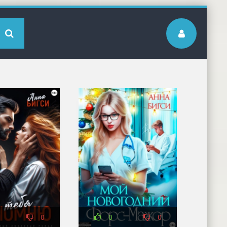
0
0
0