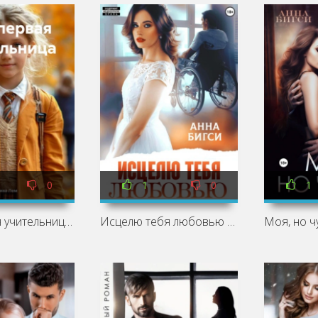
0
1
0
1
Моя первая учительница - Анна Бигси
Исцелю тебя любовью - Анна Бигси