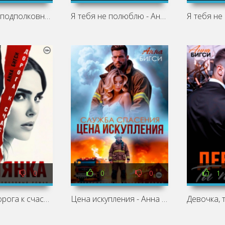
Трофей для подполковника - Анна Бигси
Я тебя не полюблю - Анна Бигси
0
0
0
1
Беглянка. Дорога к счастью - Анна Бигси
Цена искупления - Анна Бигси