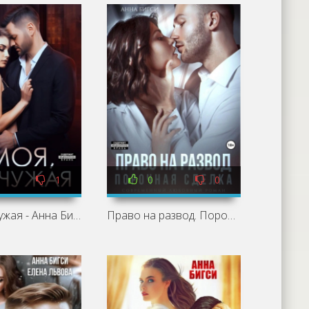
1
0
0
Моя, но чужая - Анна Бигси
Право на развод. Порочная сделка - Анна Бигси