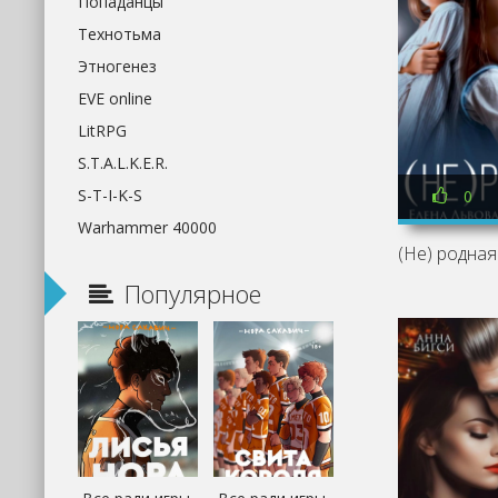
Попаданцы
Технотьма
Этногенез
EVE online
LitRPG
S.T.A.L.K.E.R.
S-T-I-K-S
0
Warhammer 40000
Популярное