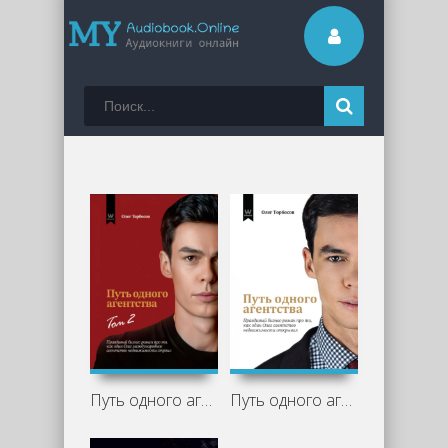
Путь одного агентства. Том 2 - Олег Торбосов
Путь одного агентства. Правдивый бизнес-роман про то, как один Олег агентство недвижимости открывал - Олег Торбосов